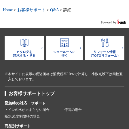
Home
>
お客様サポート
>
Q&A
>
詳細
カタログを
ショールームに
リフォーム情報
請求する・見る
行く
（TOTOリフォーム）
※本サイトに表示の税込価格は消費税率10％で計算し、小数点以下は四捨五
入しております。
お客様サポートトップ
緊急時の対応・サポート
トイレの水が止まらない場合
停電の場合
断水/給水制限時の場合
商品別サポート