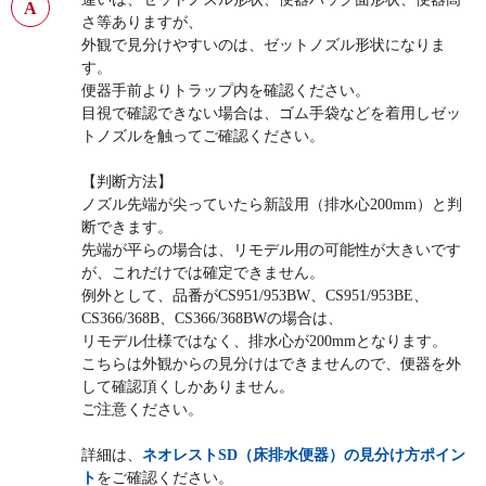
さ等ありますが、
外観で見分けやすいのは、ゼットノズル形状になりま
す。
便器手前よりトラップ内を確認ください。
目視で確認できない場合は、ゴム手袋などを着用しゼッ
トノズルを触ってご確認ください。
【判断方法】
ノズル先端が尖っていたら新設用（排水心200mm）と判
断できます。
先端が平らの場合は、リモデル用の可能性が大きいです
が、これだけでは確定できません。
例外として、品番がCS951/953BW、CS951/953BE、
CS366/368B、CS366/368BWの場合は、
リモデル仕様ではなく、排水心が200mmとなります。
こちらは外観からの見分けはできませんので、便器を外
して確認頂くしかありません。
ご注意ください。
詳細は、
ネオレストSD（床排水便器）の見分け方ポイン
ト
をご確認ください。