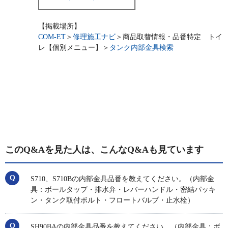
【掲載場所】
COM-ET
＞
修理施工ナビ
＞商品取替情報・品番特定 トイ
レ【個別メニュー】＞
タンク内部金具検索
このQ&Aを見た人は、こんなQ&Aも見ています
S710、S710Bの内部金具品番を教えてください。（内部金
具：ボールタップ・排水弁・レバーハンドル・密結パッキ
ン・タンク取付ボルト・フロートバルブ・止水栓）
SH90BAの内部金具品番を教えてください。（内部金具：ボ