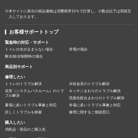
※本サイトに表示の税込価格は消費税率10％で計算し、小数点以下は四捨五
入しております。
お客様サポートトップ
緊急時の対応・サポート
トイレの水が止まらない場合
停電の場合
断水/給水制限時の場合
商品別サポート
修理したい
トイレのトラブル解決
水栓金具のトラブル解決
浴室（システムバスルーム）のトラ
キッチンまわりのトラブル解決
ブル解決
洗面化粧台まわりのトラブル解決
夏場に多いトラブル事象と対応
冬場に多いトラブル事象と対応
詳しくトラブルを検索
修理に関するご相談窓口
購入したい
消耗品・部品のご購入先