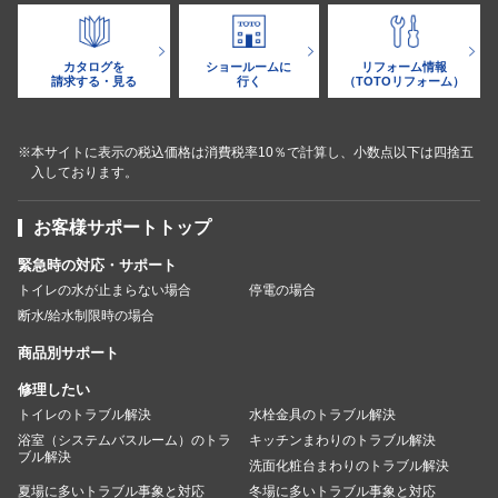
カタログを
ショールームに
リフォーム情報
請求する・見る
行く
（TOTOリフォーム）
※本サイトに表示の税込価格は消費税率10％で計算し、小数点以下は四捨五
入しております。
お客様サポートトップ
緊急時の対応・サポート
トイレの水が止まらない場合
停電の場合
断水/給水制限時の場合
商品別サポート
修理したい
トイレのトラブル解決
水栓金具のトラブル解決
浴室（システムバスルーム）のトラ
キッチンまわりのトラブル解決
ブル解決
洗面化粧台まわりのトラブル解決
夏場に多いトラブル事象と対応
冬場に多いトラブル事象と対応