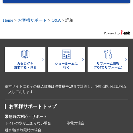
Home
>
お客様サポート
>
Q&A
>
詳細
カタログを
ショールームに
リフォーム情報
請求する・見る
行く
（TOTOリフォーム）
※本サイトに表示の税込価格は消費税率10％で計算し、小数点以下は四捨五
入しております。
お客様サポートトップ
緊急時の対応・サポート
トイレの水が止まらない場合
停電の場合
断水/給水制限時の場合