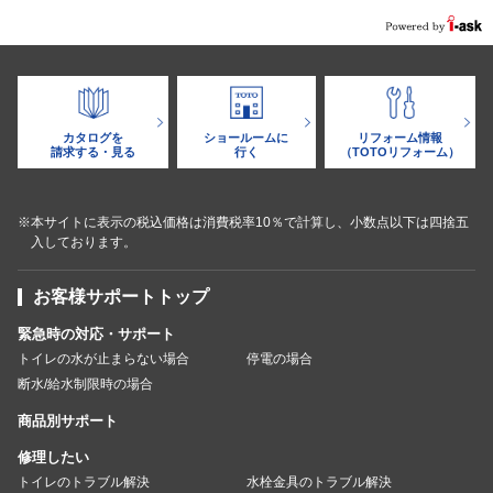
カタログを
ショールームに
リフォーム情報
請求する・見る
行く
（TOTOリフォーム）
※本サイトに表示の税込価格は消費税率10％で計算し、小数点以下は四捨五
入しております。
お客様サポートトップ
緊急時の対応・サポート
トイレの水が止まらない場合
停電の場合
断水/給水制限時の場合
商品別サポート
修理したい
トイレのトラブル解決
水栓金具のトラブル解決