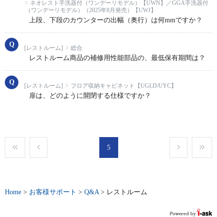
ネオレスト手洗器付（ワンデーリモデル）【UWN】／GGA手洗器付
（ワンデーリモデル）（2025年8月発売）【UWJ】
上段、下段のカウンターの出幅（奥行）は何mmですか？
[レストルーム]
総合
レストルーム商品の補修用性能部品の、最低保有期間は？
[レストルーム]
フロア収納キャビネット【UGLD/UYC】
扉は、どのように開閉する仕様ですか？
5
Home
>
お客様サポート
>
Q&A
>
レストルーム