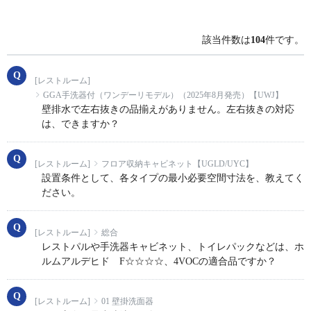
該当件数は
104
件です。
[レストルーム]
GGA手洗器付（ワンデーリモデル）（2025年8月発売）【UWJ】
壁排水で左右抜きの品揃えがありません。左右抜きの対応
は、できますか？
[レストルーム]
フロア収納キャビネット【UGLD/UYC】
設置条件として、各タイプの最小必要空間寸法を、教えてく
ださい。
[レストルーム]
総合
レストパルや手洗器キャビネット、トイレパックなどは、ホ
ルムアルデヒド F☆☆☆☆、4VOCの適合品ですか？
[レストルーム]
01 壁掛洗面器