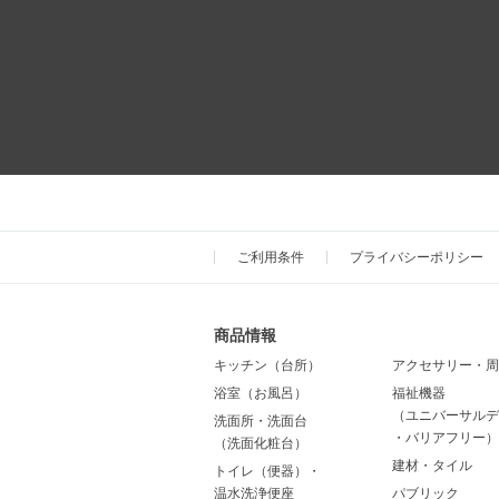
ご利用条件
プライバシーポリシー
商品情報
キッチン（台所）
アクセサリー・周
浴室（お風呂）
福祉機器
（ユニバーサルデ
洗面所・洗面台
・バリアフリー）
（洗面化粧台）
建材・タイル
トイレ（便器）・
温水洗浄便座
パブリック