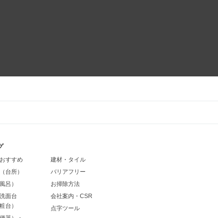
グ
おすすめ
建材・タイル
（台所）
バリアフリー
風呂）
お掃除方法
洗面台
会社案内・CSR
粧台）
点字ツール