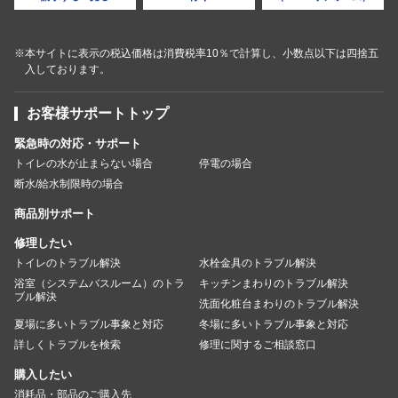
※本サイトに表示の税込価格は消費税率10％で計算し、小数点以下は四捨五
入しております。
お客様サポートトップ
緊急時の対応・サポート
トイレの水が止まらない場合
停電の場合
断水/給水制限時の場合
商品別サポート
修理したい
トイレのトラブル解決
水栓金具のトラブル解決
浴室（システムバスルーム）のトラ
キッチンまわりのトラブル解決
ブル解決
洗面化粧台まわりのトラブル解決
夏場に多いトラブル事象と対応
冬場に多いトラブル事象と対応
詳しくトラブルを検索
修理に関するご相談窓口
購入したい
消耗品・部品のご購入先