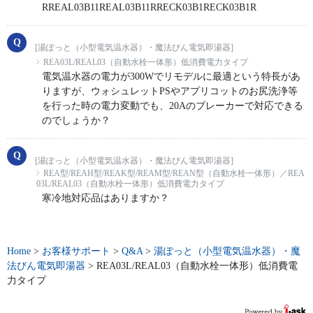
RREAL03B11REAL03B11RRECK03B1RECK03B1R
[湯ぽっと（小型電気温水器）・魔法びん電気即湯器]
REA03L/REAL03（自動水栓一体形）低消費電力タイプ
電気温水器の電力が300Wでリモデルに最適という特長があ
りますが、ウォシュレットPSやアプリコットのお尻洗浄等
を行った時の電力変動でも、20Aのブレーカーで対応できる
のでしょうか？
[湯ぽっと（小型電気温水器）・魔法びん電気即湯器]
REA型/REAH型/REAK型/REAM型/REAN型（自動水栓一体形）／REA
03L/REAL03（自動水栓一体形）低消費電力タイプ
寒冷地対応品はありますか？
Home
>
お客様サポート
>
Q&A
>
湯ぽっと（小型電気温水器）・魔
法びん電気即湯器
>
REA03L/REAL03（自動水栓一体形）低消費電
力タイプ