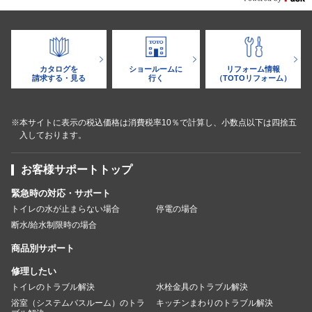
カタログを
ショールームに
リフォーム情報
請求する・見る
行く
（TOTOリフォーム）
※本サイトに表示の税込価格は消費税率10％で計算し、小数点以下は四捨五
入しております。
お客様サポートトップ
緊急時の対応・サポート
トイレの水が止まらない場合
停電の場合
断水/給水制限時の場合
商品別サポート
修理したい
トイレのトラブル解決
水栓金具のトラブル解決
浴室（システムバスルーム）のトラ
キッチンまわりのトラブル解決