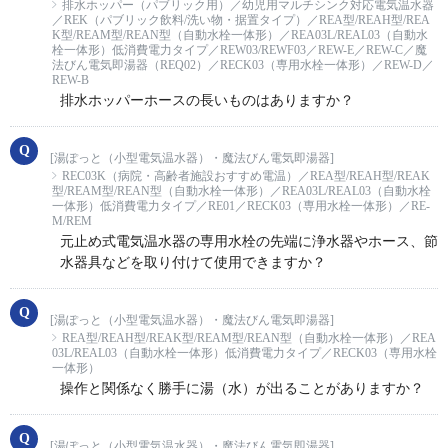
排水ホッパー（パブリック用）／幼児用マルチシンク対応電気温水器
／REK（パブリック飲料/洗い物・据置タイプ）／REA型/REAH型/REA
K型/REAM型/REAN型（自動水栓一体形）／REA03L/REAL03（自動水
栓一体形）低消費電力タイプ／REW03/REWF03／REW-E／REW-C／魔
法びん電気即湯器（REQ02）／RECK03（専用水栓一体形）／REW-D／
REW-B
排水ホッパーホースの長いものはありますか？
[湯ぽっと（小型電気温水器）・魔法びん電気即湯器]
REC03K（病院・高齢者施設おすすめ電温）／REA型/REAH型/REAK
型/REAM型/REAN型（自動水栓一体形）／REA03L/REAL03（自動水栓
一体形）低消費電力タイプ／RE01／RECK03（専用水栓一体形）／RE-
M/REM
元止め式電気温水器の専用水栓の先端に浄水器やホース、節
水器具などを取り付けて使用できますか？
[湯ぽっと（小型電気温水器）・魔法びん電気即湯器]
REA型/REAH型/REAK型/REAM型/REAN型（自動水栓一体形）／REA
03L/REAL03（自動水栓一体形）低消費電力タイプ／RECK03（専用水栓
一体形）
操作と関係なく勝手に湯（水）が出ることがありますか？
[湯ぽっと（小型電気温水器）・魔法びん電気即湯器]