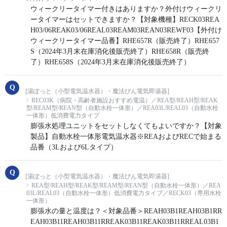
ウィークリータイマー付きはありますか？外付けウィークリ
ータイマーはセットできますか？【対象機種】RECK03REA
H03/06REAK03/06REAL03REAM03REAN03REWF03【外付け
ウィークリータイマー品番】RHE657R（販売終了）RHE657
S（2024年3月末在庫消化後販売終了）RHE658R（販売終
了）RHE658S（2024年3月末在庫消化後販売終了）
[湯ぽっと（小型電気温水器）・魔法びん電気即湯器]
REC03K（病院・高齢者施設おすすめ電温）／REA型/REAH型/REAK
型/REAM型/REAN型（自動水栓一体形）／REA03L/REAL03（自動水栓
一体形）低消費電力タイプ
膨張水処理ユニットをセットしなくてもよいですか？【対象
製品】自動水栓一体形電気温水器※REAおよびRECで始まる
品番（3Lおよび6Lタイプ）
[湯ぽっと（小型電気温水器）・魔法びん電気即湯器]
REA型/REAH型/REAK型/REAM型/REAN型（自動水栓一体形）／REA
03L/REAL03（自動水栓一体形）低消費電力タイプ／RECK03（専用水栓
一体形）
膨張水の量と温度は？＜対象品番＞REAH03B1REAH03B1RR
EAH03B11REAH03B11RREAK03B11REAK03B11RREAL03B1