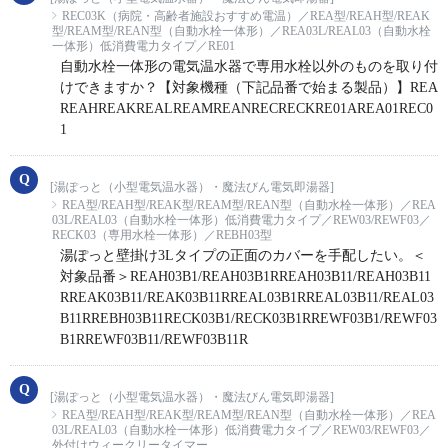
REC03K（病院・高齢者施設おすすめ電温）／REA型/REAH型/REAK
型/REAM型/REAN型（自動水栓一体形）／REA03L/REAL03（自動水栓
一体形）低消費電力タイプ／RE01
自動水栓一体形の電気温水器で専用水栓以外のものを取り付
けできますか？【対象機種（下記品番で始まる製品）】REA
REAHREAKREALREAMREANRECRECKRE01AREA01REC0
1
[湯ぽっと（小型電気温水器）・魔法びん電気即湯器]
REA型/REAH型/REAK型/REAM型/REAN型（自動水栓一体形）／REA
03L/REAL03（自動水栓一体形）低消費電力タイプ／REW03/REWF03／
RECK03（専用水栓一体形）／REBH03型
湯ぽっと壁掛け3Lタイプの正面のカバーを手配したい。＜
対象品番＞REAH03B1/REAH03B1RREAH03B11/REAH03B11
RREAK03B11/REAK03B11RREAL03B1RREAL03B11/REAL03
B11RREBH03B11RECK03B1/RECK03B1RREWF03B1/REWF03
B1RREWF03B11/REWF03B11R
[湯ぽっと（小型電気温水器）・魔法びん電気即湯器]
REA型/REAH型/REAK型/REAM型/REAN型（自動水栓一体形）／REA
03L/REAL03（自動水栓一体形）低消費電力タイプ／REW03/REWF03／
外付けウィークリータイマー