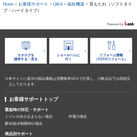
Home
>
お客様サポート
>
Q&A
>
福祉機器
>
背もたれ（ソフトタイ
プ・ハードタイプ）
カタログを
ショールームに
リフォーム情報
請求する・見る
行く
（TOTOリフォーム）
※本サイトに表示の税込価格は消費税率10％で計算し、小数点以下は四捨五
入しております。
お客様サポートトップ
緊急時の対応・サポート
トイレの水が止まらない場合
停電の場合
断水/給水制限時の場合
商品別サポート