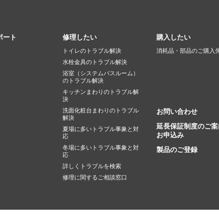
ポート
修理したい
購入したい
トイレのトラブル解決
消耗品・部品のご購入
水栓金具のトラブル解決
浴室（システムバスルーム）
のトラブル解決
キッチンまわりのトラブル解
決
洗面化粧台まわりのトラブル
お問い合わせ
解決
延長保証制度のご案
夏場に多いトラブル事象と対
お申込み
応
冬場に多いトラブル事象と対
製品のご登録
応
詳しくトラブルを検索
修理に関するご相談窓口