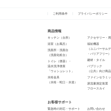
ご利用条件
プライバシーポリシー
商品情報
キッチン（台所）
アクセサリー・周
浴室（お風呂）
福祉機器
（ユニバーサルデ
洗面所・洗面台
・バリアフリー）
（洗面化粧台）
建材・タイル
トイレ（便器）・
温水洗浄便座
パブリック
「ウォシュレット」
（公共）向け商品
水栓金具
ファインセラミッ
（水栓・蛇口・水道）
尿流量測定装置
フロースカイ
お客様サポート
緊急時の対応・サポート
お問い合わせ