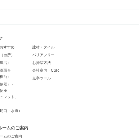
グ
おすすめ
建材・タイル
（台所）
バリアフリー
風呂）
お掃除方法
洗面台
会社案内・CSR
粧台）
点字ツール
便器）・
便座
ュレット」
蛇口・水道）
ルームのご案内
ームのご案内