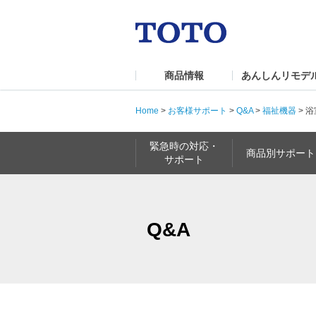
商品情報
あんしんリモデ
Home
>
お客様サポート
>
Q&A
>
福祉機器
>
浴
緊急時の対応・
商品別サポート
サポート
Q&A