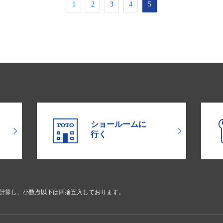
1
2
3
4
5
ショールームに
行く
で計算し、小数点以下は四捨五入しております。