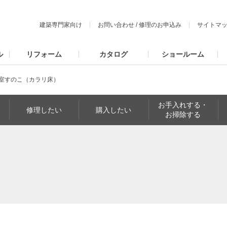
建築専門家向け
お問い合わせ
/
修理のお申込み
サイトマ
ル
リフォーム
カタログ
ショールーム
室すのこ（カラリ床）
お手入れする・
修理したい
購入したい
お掃除する