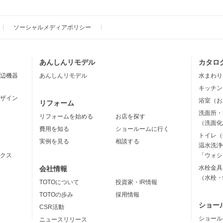
ソーシャルメディアポリシー
あんしんリモデル
カタロ
辺機器
あんしんリモデル
水まわり
キッチン
ザイン
浴室（お
リフォーム
洗面所・
リフォームを始める
お店を探す
（洗面化
費用を知る
ショールームに行く
トイレ（
実例を見る
相談する
温水洗浄
クス
「ウォシ
水栓金具
会社情報
（水栓・
TOTOについて
投資家・IR情報
TOTOの歩み
採用情報
ショー
CSR活動
ショール
ニュースリリース