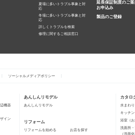
延長保証制度のご案
夏場に多いトラブル事象と対
お申込み
応
冬場に多いトラブル事象と対
製品のご登録
応
詳しくトラブルを検索
修理に関するご相談窓口
ソーシャルメディアポリシー
あんしんリモデル
カタロ
辺機器
あんしんリモデル
水まわり
キッチン
ザイン
浴室（お
リフォーム
洗面所・
リフォームを始める
お店を探す
（洗面化