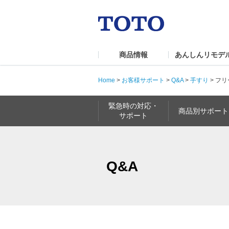
商品情報
あんしんリモデ
Home
>
お客様サポート
>
Q&A
>
手すり
>
フリ
緊急時の対応・
商品別サポート
サポート
Q&A