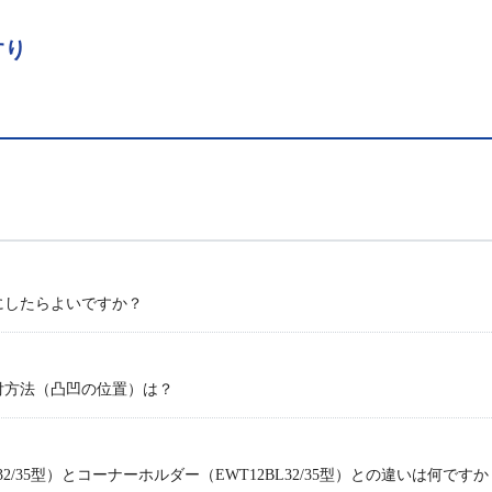
すり
にしたらよいですか？
付方法（凸凹の位置）は？
32/35型）とコーナーホルダー（EWT12BL32/35型）との違いは何ですか