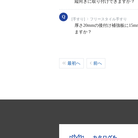
縦向きに取り付けできますか？
[手すり]
フリースタイル手すり
厚さ20mmの後付け補強板に15
ますか？
最初へ
前へ
カタログを