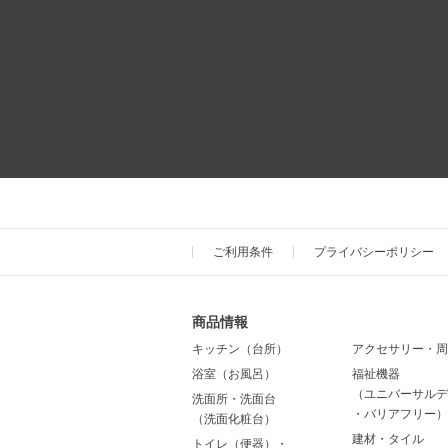
ご利用条件
プライバシーポリシー
商品情報
キッチン（台所）
アクセサリー・周
浴室（お風呂）
福祉機器
（ユニバーサルデ
洗面所・洗面台
・バリアフリー）
（洗面化粧台）
建材・タイル
トイレ（便器）・