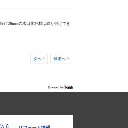
強板に20mmの木口化粧材は取り付けでき
次へ
最後へ
リフォーム情報