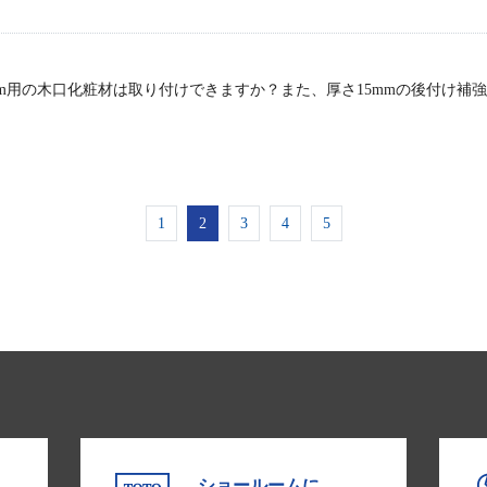
mm用の木口化粧材は取り付けできますか？また、厚さ15mmの後付け補
1
2
3
4
5
ショールームに