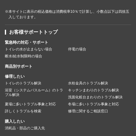
※本サイトに表示の税込価格は消費税率10％で計算し、小数点以下は四捨五
入しております。
お客様サポートトップ
緊急時の対応・サポート
トイレの水が止まらない場合
停電の場合
断水/給水制限時の場合
商品別サポート
修理したい
トイレのトラブル解決
水栓金具のトラブル解決
浴室（システムバスルーム）のトラ
キッチンまわりのトラブル解決
ブル解決
洗面化粧台まわりのトラブル解決
夏場に多いトラブル事象と対応
冬場に多いトラブル事象と対応
詳しくトラブルを検索
修理に関するご相談窓口
購入したい
消耗品・部品のご購入先