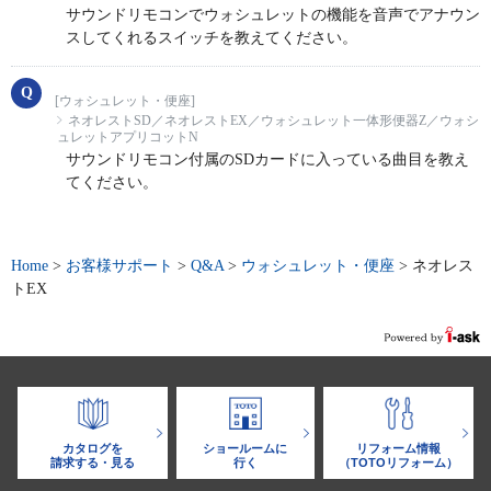
サウンドリモコンでウォシュレットの機能を音声でアナウン
スしてくれるスイッチを教えてください。
[ウォシュレット・便座]
ネオレストSD／ネオレストEX／ウォシュレット一体形便器Z／ウォシ
ュレットアプリコットN
サウンドリモコン付属のSDカードに入っている曲目を教え
てください。
Home
>
お客様サポート
>
Q&A
>
ウォシュレット・便座
>
ネオレス
トEX
カタログを
ショールームに
リフォーム情報
請求する・見る
行く
（TOTOリフォーム）