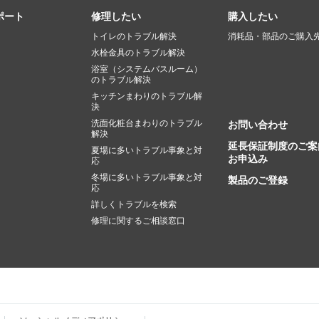
ポート
修理したい
購入したい
トイレのトラブル解決
消耗品・部品のご購入
水栓金具のトラブル解決
浴室（システムバスルーム）
のトラブル解決
キッチンまわりのトラブル解
決
洗面化粧台まわりのトラブル
お問い合わせ
解決
延長保証制度のご案
夏場に多いトラブル事象と対
お申込み
応
冬場に多いトラブル事象と対
製品のご登録
応
詳しくトラブルを検索
修理に関するご相談窓口