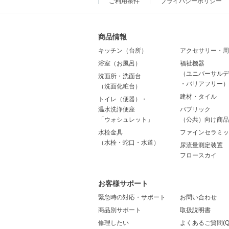
ご利用条件
プライバシーポリシー
商品情報
キッチン（台所）
アクセサリー・周
浴室（お風呂）
福祉機器
（ユニバーサルデ
洗面所・洗面台
・バリアフリー）
（洗面化粧台）
建材・タイル
トイレ（便器）・
温水洗浄便座
パブリック
「ウォシュレット」
（公共）向け商品
水栓金具
ファインセラミッ
（水栓・蛇口・水道）
尿流量測定装置
フロースカイ
お客様サポート
緊急時の対応・サポート
お問い合わせ
商品別サポート
取扱説明書
修理したい
よくあるご質問(Q