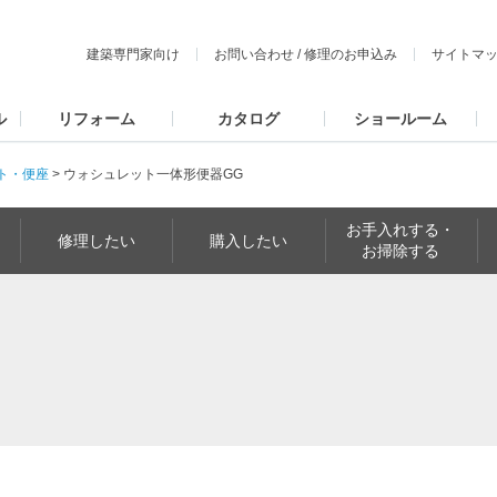
建築専門家向け
お問い合わせ
/
修理のお申込み
サイトマ
ル
リフォーム
カタログ
ショールーム
ト・便座
>
ウォシュレット一体形便器GG
お手入れする・
修理したい
購入したい
お掃除する