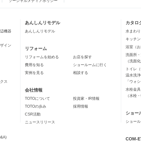
ソーシャルメディアポリシー
あんしんリモデル
カタロ
辺機器
あんしんリモデル
水まわり
キッチン
ザイン
浴室（お
リフォーム
洗面所・
リフォームを始める
お店を探す
（洗面化
費用を知る
ショールームに行く
トイレ（
実例を見る
相談する
温水洗浄
クス
「ウォシ
水栓金具
会社情報
（水栓・
TOTOについて
投資家・IR情報
TOTOの歩み
採用情報
ショー
CSR活動
ショール
ニュースリリース
&A)
COM-E