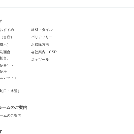
グ
おすすめ
建材・タイル
（台所）
バリアフリー
風呂）
お掃除方法
洗面台
会社案内・CSR
粧台）
点字ツール
便器）・
便座
ュレット」
蛇口・水道）
ルームのご案内
ームのご案内
T