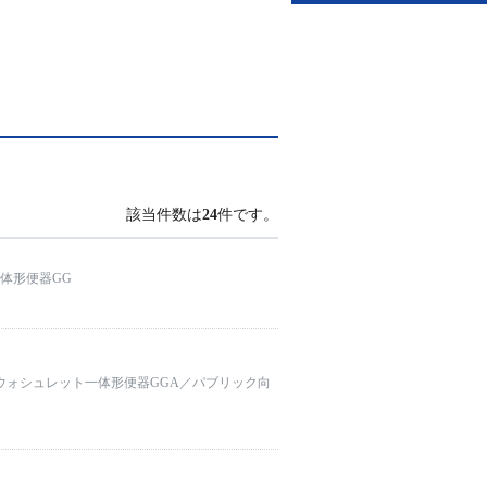
該当件数は
24
件です。
体形便器GG
ウォシュレット一体形便器GGA／パブリック向