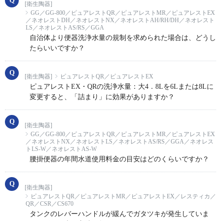
[衛生陶器]
GG／GG-800／ピュアレストQR／ピュアレストMR／ピュアレストEX
／ネオレストDH／ネオレストNX／ネオレストAH/RH/DH／ネオレスト
LS／ネオレストAS/RS／GGA
自治体より便器洗浄水量の規制を求められた場合は、どうし
たらいいですか？
[衛生陶器]
ピュアレストQR／ピュアレストEX
ピュアレストEX・QRの洗浄水量：大4．8Lを6Lまたは8Lに
変更すると、「詰まり」に効果がありますか？
[衛生陶器]
GG／GG-800／ピュアレストQR／ピュアレストMR／ピュアレストEX
／ネオレストNX／ネオレストLS／ネオレストAS/RS／GGA／ネオレス
トLS-W／ネオレストAS-W
腰掛便器の年間水道使用料金の目安はどのくらいですか？
[衛生陶器]
ピュアレストQR／ピュアレストMR／ピュアレストEX／レスティカ／
QR／CSR／CS670
タンクのレバーハンドルが緩んでガタツキが発生していま