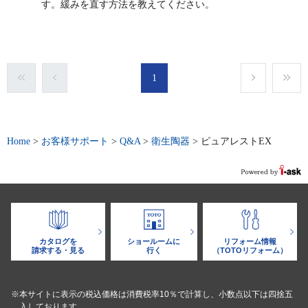
す。緩みを直す方法を教えてください。
1
Home
>
お客様サポート
>
Q&A
>
衛生陶器
>
ピュアレストEX
カタログを
ショールームに
リフォーム情報
請求する・見る
行く
（TOTOリフォーム）
※本サイトに表示の税込価格は消費税率10％で計算し、小数点以下は四捨五
入しております。