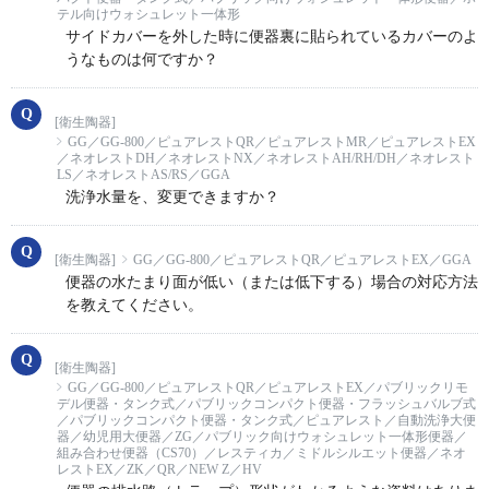
テル向けウォシュレット一体形
サイドカバーを外した時に便器裏に貼られているカバーのよ
うなものは何ですか？
[衛生陶器]
GG／GG-800／ピュアレストQR／ピュアレストMR／ピュアレストEX
／ネオレストDH／ネオレストNX／ネオレストAH/RH/DH／ネオレスト
LS／ネオレストAS/RS／GGA
洗浄水量を、変更できますか？
[衛生陶器]
GG／GG-800／ピュアレストQR／ピュアレストEX／GGA
便器の水たまり面が低い（または低下する）場合の対応方法
を教えてください。
[衛生陶器]
GG／GG-800／ピュアレストQR／ピュアレストEX／パブリックリモ
デル便器・タンク式／パブリックコンパクト便器・フラッシュバルブ式
／パブリックコンパクト便器・タンク式／ピュアレスト／自動洗浄大便
器／幼児用大便器／ZG／パブリック向けウォシュレット一体形便器／
組み合わせ便器（CS70）／レスティカ／ミドルシルエット便器／ネオ
レストEX／ZK／QR／NEW Z／HV