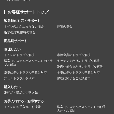
お客様サポートトップ
緊急時の対応・サポート
トイレの水が止まらない場合
停電の場合
断水/給水制限時の場合
商品別サポート
修理したい
トイレのトラブル解決
水栓金具のトラブル解決
浴室（システムバスルーム）のトラ
キッチンまわりのトラブル解決
ブル解決
洗面化粧台まわりのトラブル解決
夏場に多いトラブル事象と対応
冬場に多いトラブル事象と対応
詳しくトラブルを検索
修理に関するご相談窓口
購入したい
消耗品・部品のご購入先
お手入れする・お掃除する
トイレのお手入れ・お掃除
浴室（システムバスルーム）のお手
入れ・お掃除