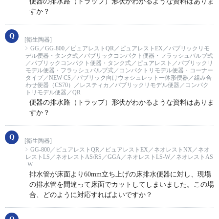
便器の排水路（トラップ）形状がわかるような資料はありま
すか？
[衛生陶器]
GG／GG-800／ピュアレストQR／ピュアレストEX／パブリックリモ
デル便器・タンク式／パブリックコンパクト便器・フラッシュバルブ式
／パブリックコンパクト便器・タンク式／ピュアレスト／パブリックリ
モデル便器・フラッシュバルブ式／コンパクトリモデル便器・コーナー
タイプ／NEW CS／パブリック向けウォシュレット一体形便器／組み合
わせ便器（CS70）／レスティカ／パブリックリモデル便器／コンパク
トリモデル便器／QR
便器の排水路（トラップ）形状がわかるような資料はありま
すか？
[衛生陶器]
GG-800／ピュアレストQR／ピュアレストEX／ネオレストNX／ネオ
レストLS／ネオレストAS/RS／GGA／ネオレストLS-W／ネオレストAS
-W
排水管が床面より60mm立ち上げの床排水便器に対し、現場
の排水管を間違って床面でカットしてしまいました。この場
合、どのように対応すればよいですか？