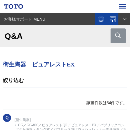
お客様サポート MENU
Q&A
衛生陶器 ピュアレストEX
絞り込む
該当件数は
34
件です。
[衛生陶器]
GG／GG-800／ピュアレストQR／ピュアレストEX／パブリックコン
パクト便器・タンク式／パブリック向けウォシュレット一体形便器／ホ