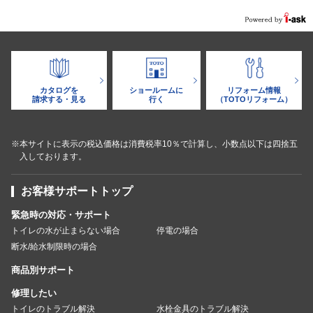
カタログを
ショールームに
リフォーム情報
請求する・見る
行く
（TOTOリフォーム）
※本サイトに表示の税込価格は消費税率10％で計算し、小数点以下は四捨五
入しております。
お客様サポートトップ
緊急時の対応・サポート
トイレの水が止まらない場合
停電の場合
断水/給水制限時の場合
商品別サポート
修理したい
トイレのトラブル解決
水栓金具のトラブル解決