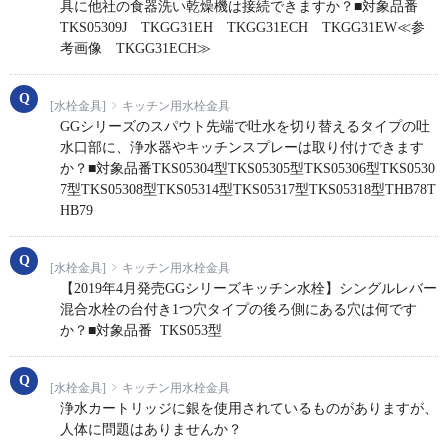
具に他社の食器洗い乾燥機は接続できますか？■対象品番
TKS05309J TKGG31EH TKGG31ECH TKGG31EW≪参
考画像 TKGG31ECH≫
[水栓金具]
キッチン用水栓金具
GGシリーズのスパウト先端で吐水を切り替えるタイプの吐
水口部に、浄水器やキッチンスプレーは取り付けできます
か？■対象品番TKS05304型TKS05305型TKS05306型TKS0530
7型TKS05308型TKS05314型TKS05317型TKS05318型THB78T
HB79
[水栓金具]
キッチン用水栓金具
【2019年4月発売GGシリーズキッチン水栓】シングルレバー
混合水栓の台付き1つ穴タイプの後ろ側にある穴は何です
か？■対象品番 TKS053型
[水栓金具]
キッチン用水栓金具
浄水カートリッジに銀を使用されているものがありますが、
人体に問題はありませんか？