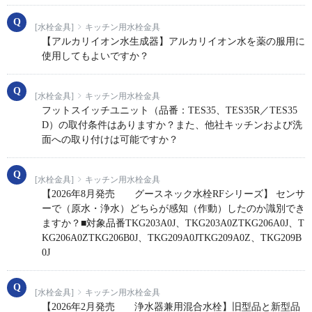
[水栓金具]
キッチン用水栓金具
【アルカリイオン水生成器】アルカリイオン水を薬の服用に
使用してもよいですか？
[水栓金具]
キッチン用水栓金具
フットスイッチユニット（品番：TES35、TES35R／TES35
D）の取付条件はありますか？また、他社キッチンおよび洗
面への取り付けは可能ですか？
[水栓金具]
キッチン用水栓金具
【2026年8月発売 グースネック水栓RFシリーズ】 センサ
ーで（原水・浄水）どちらが感知（作動）したのか識別でき
ますか？■対象品番TKG203A0J、TKG203A0ZTKG206A0J、T
KG206A0ZTKG206B0J、TKG209A0JTKG209A0Z、TKG209B
0J
[水栓金具]
キッチン用水栓金具
【2026年2月発売 浄水器兼用混合水栓】旧型品と新型品