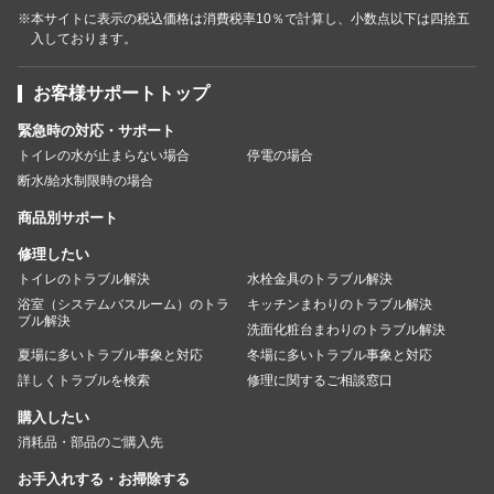
※本サイトに表示の税込価格は消費税率10％で計算し、小数点以下は四捨五
入しております。
お客様サポートトップ
緊急時の対応・サポート
トイレの水が止まらない場合
停電の場合
断水/給水制限時の場合
商品別サポート
修理したい
トイレのトラブル解決
水栓金具のトラブル解決
浴室（システムバスルーム）のトラ
キッチンまわりのトラブル解決
ブル解決
洗面化粧台まわりのトラブル解決
夏場に多いトラブル事象と対応
冬場に多いトラブル事象と対応
詳しくトラブルを検索
修理に関するご相談窓口
購入したい
消耗品・部品のご購入先
お手入れする・お掃除する