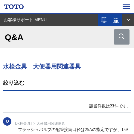
お客様サポート MENU
Q&A
水栓金具 大便器用関連器具
絞り込む
該当件数は
23
件です。
[水栓金具]
大便器用関連器具
フラッシュバルブの配管接続口径は25Aの指定ですが、15A