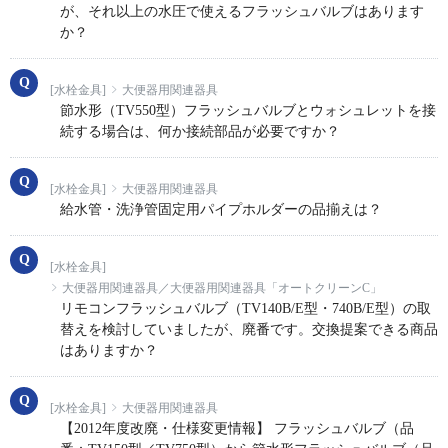
が、それ以上の水圧で使えるフラッシュバルブはあります
か？
[水栓金具]
大便器用関連器具
節水形（TV550型）フラッシュバルブとウォシュレットを接
続する場合は、何か接続部品が必要ですか？
[水栓金具]
大便器用関連器具
給水管・洗浄管固定用パイプホルダーの品揃えは？
[水栓金具]
大便器用関連器具／大便器用関連器具「オートクリーンC」
リモコンフラッシュバルブ（TV140B/E型・740B/E型）の取
替えを検討していましたが、廃番です。交換提案できる商品
はありますか？
[水栓金具]
大便器用関連器具
【2012年度改廃・仕様変更情報】 フラッシュバルブ（品