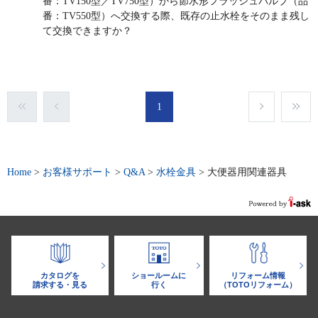
番：TV150型／TV750型）から節水形フラッシュバルブ（品
番：TV550型）へ交換する際、既存の止水栓をそのまま残し
て交換できますか？
1
Home
>
お客様サポート
>
Q&A
>
水栓金具
>
大便器用関連器具
カタログを
ショールームに
リフォーム情報
請求する・見る
行く
（TOTOリフォーム）