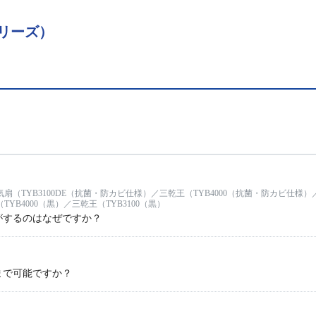
シリーズ）
気扇（TYB3100DE（抗菌・防カビ仕様）／三乾王（TYB4000（抗菌・防カビ仕様）
TYB4000（黒）／三乾王（TYB3100（黒）
がするのはなぜですか？
まで可能ですか？