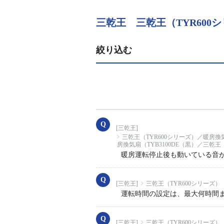
三乾王 三乾王（TYR600
絞り込む
[三乾王]
三乾王（TYR600シリーズ）／暖房換
房換気扇（TYB3100DE（黒）／三乾王（
暖房運転停止後も動いている音
[三乾王]
三乾王（TYR600シリーズ）
運転時間の設定は、最大何時間
[三乾王]
三乾王（TYR600シリーズ）