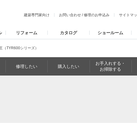
建築専門家向け
お問い合わせ
/
修理のお申込み
サイトマ
ル
リフォーム
カタログ
ショールーム
王（TYR600シリーズ）
お手入れする・
修理したい
購入したい
お掃除する