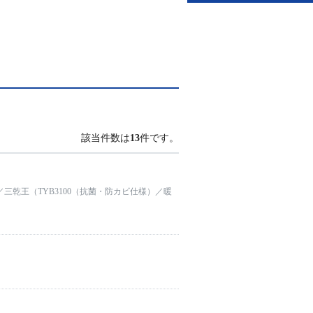
該当件数は
13
件です。
／三乾王（TYB3100（抗菌・防カビ仕様）／暖