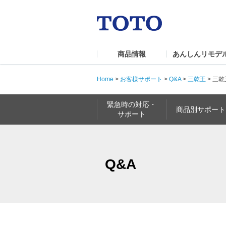
商品情報
あんしんリモデ
Home
>
お客様サポート
>
Q&A
>
三乾王
>
三乾
緊急時の対応・
商品別サポート
サポート
Q&A