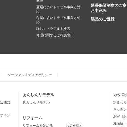
解決
延長保証制度のご案
夏場に多いトラブル事象と対
お申込み
応
冬場に多いトラブル事象と対
製品のご登録
応
詳しくトラブルを検索
修理に関するご相談窓口
ソーシャルメディアポリシー
あんしんリモデル
カタロ
辺機器
あんしんリモデル
水まわり
キッチン
ザイン
浴室（お
リフォーム
洗面所・
リフォームを始める
お店を探す