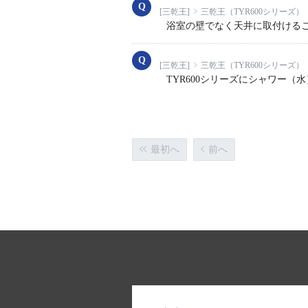
[三乾王]
三乾王（TYR600シリーズ）
浴室の壁でなく天井に取付ける
[三乾王]
三乾王（TYR600シリーズ）
TYR600シリーズにシャワー（
最初へ
前へ