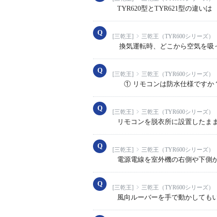
TYR620型とTYR621型の違いは
[三乾王]
三乾王（TYR600シリーズ）
換気運転時、どこから空気を吸
[三乾王]
三乾王（TYR600シリーズ）
① リモコンは防水仕様ですか
[三乾王]
三乾王（TYR600シリーズ）
リモコンを脱衣所に設置したま
[三乾王]
三乾王（TYR600シリーズ）
電源電線を室外機の右側や下側
[三乾王]
三乾王（TYR600シリーズ）
風向ルーバーを手で動かしても