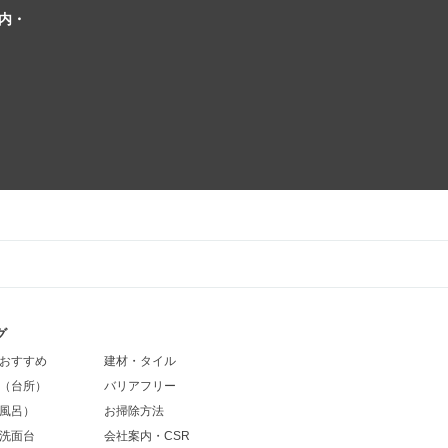
内・
グ
おすすめ
建材・タイル
（台所）
バリアフリー
風呂）
お掃除方法
洗面台
会社案内・CSR