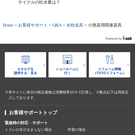
サイクルの吐水量は？
Home
>
お客様サポート
>
Q&A
>
水栓金具
>
小便器用関連器具
カタログを
ショールームに
リフォーム情報
請求する・見る
行く
（TOTOリフォーム）
※本サイトに表示の税込価格は消費税率10％で計算し、小数点以下は四捨五
入しております。
お客様サポートトップ
緊急時の対応・サポート
トイレの水が止まらない場合
停電の場合