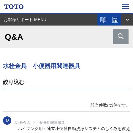
お客様サポート MENU
Q&A
水栓金具 小便器用関連器具
絞り込む
該当件数は
9
件です。
[水栓金具]
小便器用関連器具
ハイタンク用・連立小便器自動洗浄システムのしくみを教え