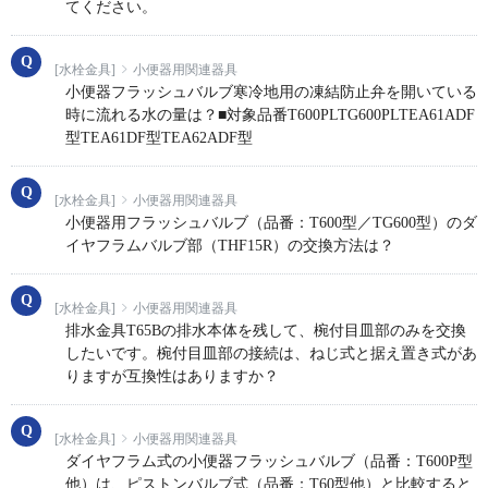
てください。
[水栓金具]
小便器用関連器具
小便器フラッシュバルブ寒冷地用の凍結防止弁を開いている
時に流れる水の量は？■対象品番T600PLTG600PLTEA61ADF
型TEA61DF型TEA62ADF型
[水栓金具]
小便器用関連器具
小便器用フラッシュバルブ（品番：T600型／TG600型）のダ
イヤフラムバルブ部（THF15R）の交換方法は？
[水栓金具]
小便器用関連器具
排水金具T65Bの排水本体を残して、椀付目皿部のみを交換
したいです。椀付目皿部の接続は、ねじ式と据え置き式があ
りますが互換性はありますか？
[水栓金具]
小便器用関連器具
ダイヤフラム式の小便器フラッシュバルブ（品番：T600P型
他）は、ピストンバルブ式（品番：T60型他）と比較すると