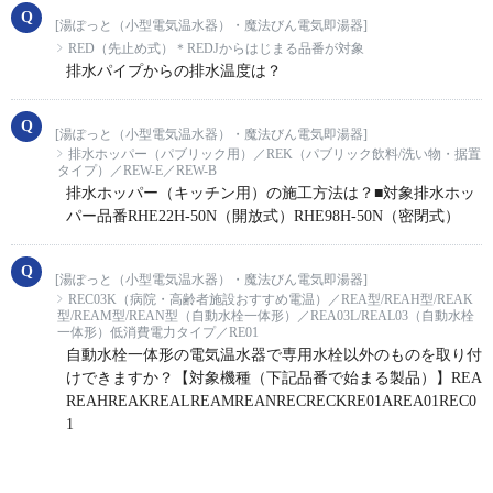
[湯ぽっと（小型電気温水器）・魔法びん電気即湯器]
RED（先止め式）＊REDJからはじまる品番が対象
排水パイプからの排水温度は？
[湯ぽっと（小型電気温水器）・魔法びん電気即湯器]
排水ホッパー（パブリック用）／REK（パブリック飲料/洗い物・据置
タイプ）／REW-E／REW-B
排水ホッパー（キッチン用）の施工方法は？■対象排水ホッ
パー品番RHE22H-50N（開放式）RHE98H-50N（密閉式）
[湯ぽっと（小型電気温水器）・魔法びん電気即湯器]
REC03K（病院・高齢者施設おすすめ電温）／REA型/REAH型/REAK
型/REAM型/REAN型（自動水栓一体形）／REA03L/REAL03（自動水栓
一体形）低消費電力タイプ／RE01
自動水栓一体形の電気温水器で専用水栓以外のものを取り付
けできますか？【対象機種（下記品番で始まる製品）】REA
REAHREAKREALREAMREANRECRECKRE01AREA01REC0
1