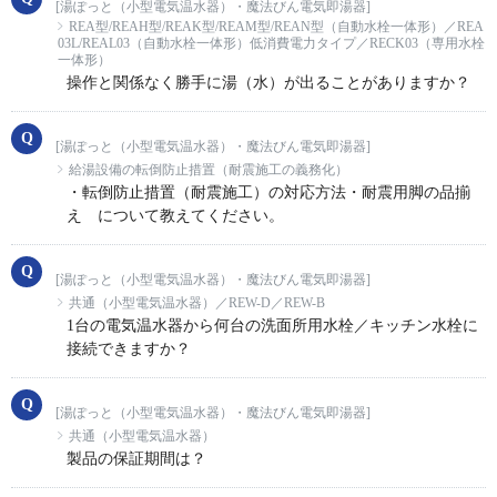
[湯ぽっと（小型電気温水器）・魔法びん電気即湯器]
REA型/REAH型/REAK型/REAM型/REAN型（自動水栓一体形）／REA
03L/REAL03（自動水栓一体形）低消費電力タイプ／RECK03（専用水栓
一体形）
操作と関係なく勝手に湯（水）が出ることがありますか？
[湯ぽっと（小型電気温水器）・魔法びん電気即湯器]
給湯設備の転倒防止措置（耐震施工の義務化）
・転倒防止措置（耐震施工）の対応方法・耐震用脚の品揃
え について教えてください。
[湯ぽっと（小型電気温水器）・魔法びん電気即湯器]
共通（小型電気温水器）／REW-D／REW-B
1台の電気温水器から何台の洗面所用水栓／キッチン水栓に
接続できますか？
[湯ぽっと（小型電気温水器）・魔法びん電気即湯器]
共通（小型電気温水器）
製品の保証期間は？