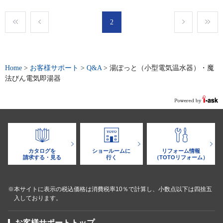
2
Home
>
お客様サポート
>
Q&A
>
湯ぽっと（小型電気温水器）・魔
法びん電気即湯器
カタログを
ショールームに
リフォーム情報
請求する・見る
行く
（TOTOリフォーム）
※本サイトに表示の税込価格は消費税率10％で計算し、小数点以下は四捨五
入しております。
お客様サポートトップ