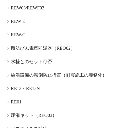
REW03/REWF03
REW-E
REW-C
魔法びん電気即湯器（REQ02）
水栓とのセット可否
給湯設備の転倒防止措置（耐震施工の義務化）
RE12・RE12N
RE01
即湯キット（REQ03）