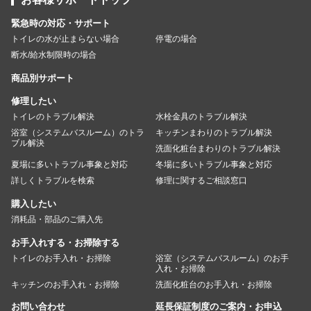
緊急時の対応・サポート
トイレの水が止まらない場合
停電の場合
断水/給水制限時の場合
商品別サポート
修理したい
トイレのトラブル解決
水栓金具のトラブル解決
浴室（システムバスルーム）のトラ
キッチンまわりのトラブル解決
ブル解決
洗面化粧台まわりのトラブル解決
夏場に多いトラブル事象と対応
冬場に多いトラブル事象と対応
詳しくトラブルを検索
修理に関するご相談窓口
購入したい
消耗品・部品のご購入先
お手入れする・お掃除する
トイレのお手入れ・お掃除
浴室（システムバスルーム）のお手
入れ・お掃除
キッチンのお手入れ・お掃除
洗面化粧台のお手入れ・お掃除
お問い合わせ
延長保証制度のご案内・お申込