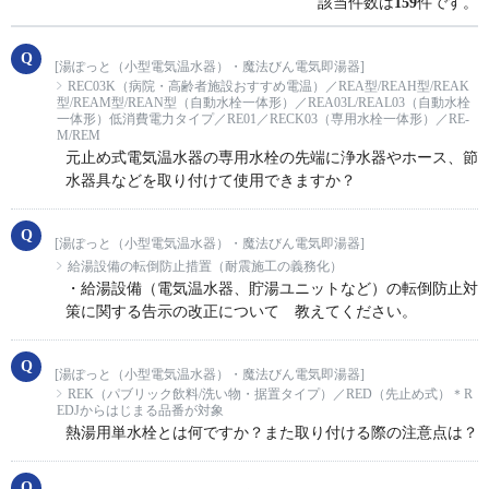
該当件数は
159
件です。
[湯ぽっと（小型電気温水器）・魔法びん電気即湯器]
REC03K（病院・高齢者施設おすすめ電温）／REA型/REAH型/REAK
型/REAM型/REAN型（自動水栓一体形）／REA03L/REAL03（自動水栓
一体形）低消費電力タイプ／RE01／RECK03（専用水栓一体形）／RE-
M/REM
元止め式電気温水器の専用水栓の先端に浄水器やホース、節
水器具などを取り付けて使用できますか？
[湯ぽっと（小型電気温水器）・魔法びん電気即湯器]
給湯設備の転倒防止措置（耐震施工の義務化）
・給湯設備（電気温水器、貯湯ユニットなど）の転倒防止対
策に関する告示の改正について 教えてください。
[湯ぽっと（小型電気温水器）・魔法びん電気即湯器]
REK（パブリック飲料/洗い物・据置タイプ）／RED（先止め式）＊R
EDJからはじまる品番が対象
熱湯用単水栓とは何ですか？また取り付ける際の注意点は？