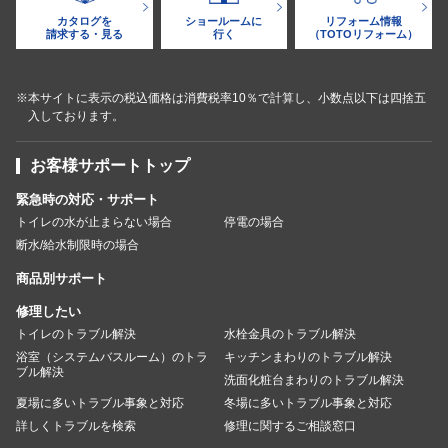
カタログを
ショールームに
リフォーム情報
請求する・見る
行く
（TOTOリフォーム）
※本サイトに表示の税込価格は消費税率10％で計算し、小数点以下は四捨五
入しております。
お客様サポートトップ
緊急時の対応・サポート
トイレの水が止まらない場合
停電の場合
断水/給水制限時の場合
商品別サポート
修理したい
トイレのトラブル解決
水栓金具のトラブル解決
浴室（システムバスルーム）のトラ
キッチンまわりのトラブル解決
ブル解決
洗面化粧台まわりのトラブル解決
夏場に多いトラブル事象と対応
冬場に多いトラブル事象と対応
詳しくトラブルを検索
修理に関するご相談窓口