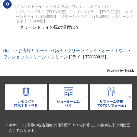
[クリーンドライ・オートボウル・ワンショットクリーン]
クリーンドライ【TYC420型】／クリーンドライ【TYC120型】／クリ
ーンドライ【TYC600型】／クリーンドライ【TYC320型】／クリーンド
ライ【TYC430型】
クリーンドライの風の温度は？
Home
>
お客様サポート
>
Q&A
>
クリーンドライ・オートボウル・
ワンショットクリーン
>
クリーンドライ【TYC600型】
カタログを
ショールームに
リフォーム情報
請求する・見る
行く
（TOTOリフォーム）
※本サイトに表示の税込価格は消費税率10％で計算し、小数点以下は四捨五
入しております。