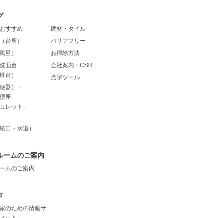
グ
おすすめ
建材・タイル
（台所）
バリアフリー
風呂）
お掃除方法
洗面台
会社案内・CSR
粧台）
点字ツール
便器）・
便座
ュレット」
蛇口・水道）
ルームのご案内
ームのご案内
T
家のための情報サ