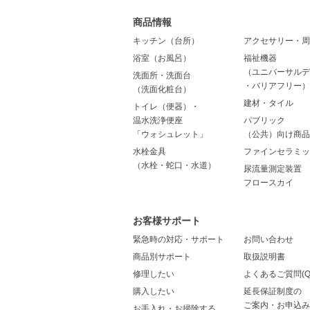
商品情報
キッチン（台所）
アクセサリー・周
浴室（お風呂）
福祉機器
（ユニバーサルデ
洗面所・洗面台
・バリアフリー）
（洗面化粧台）
建材・タイル
トイレ（便器）・
温水洗浄便座
パブリック
「ウォシュレット」
（公共）向け商品
水栓金具
ファインセラミッ
（水栓・蛇口・水道）
尿流量測定装置
フロースカイ
お客様サポート
緊急時の対応・サポート
お問い合わせ
商品別サポート
取扱説明書
修理したい
よくあるご質問(Q
購入したい
延長保証制度の
ご案内・お申込み
お手入れ・お掃除する