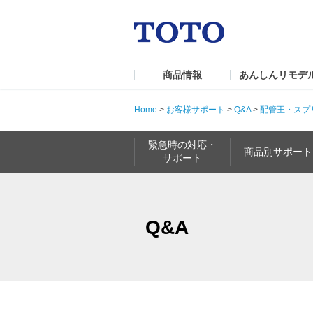
商品情報
あんしんリモデ
Home
>
お客様サポート
>
Q&A
>
配管王・スプ
緊急時の対応・
商品別サポート
サポート
Q&A