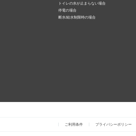
トイレの水が止まらない場合
停電の場合
断水/給水制限時の場合
ご利用条件
プライバシーポリシー