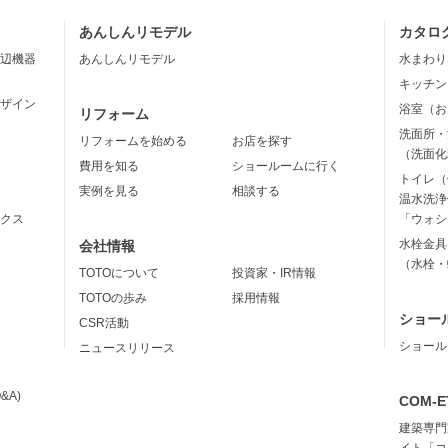
あんしんリモデル
カタロ
辺機器
あんしんリモデル
水まわり
キッチン
ザイン
浴室（お
リフォーム
洗面所・
リフォームを始める
お店を探す
（洗面化
費用を知る
ショールームに行く
トイレ（
実例を見る
相談する
温水洗浄
クス
「ウォシ
水栓金具
会社情報
（水栓・
TOTOについて
投資家・IR情報
TOTOの歩み
採用情報
ショー
CSR活動
ショール
ニュースリリース
&A)
COM-E
建築専門