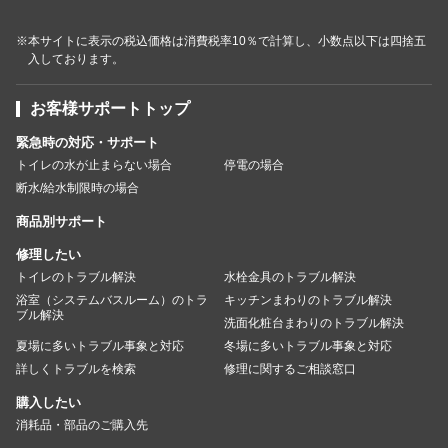
※本サイトに表示の税込価格は消費税率10％で計算し、小数点以下は四捨五
入しております。
お客様サポートトップ
緊急時の対応・サポート
トイレの水が止まらない場合
停電の場合
断水/給水制限時の場合
商品別サポート
修理したい
トイレのトラブル解決
水栓金具のトラブル解決
浴室（システムバスルーム）のトラ
キッチンまわりのトラブル解決
ブル解決
洗面化粧台まわりのトラブル解決
夏場に多いトラブル事象と対応
冬場に多いトラブル事象と対応
詳しくトラブルを検索
修理に関するご相談窓口
購入したい
消耗品・部品のご購入先