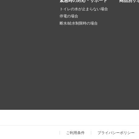
緊急時の対応・サポート
商品別サ
トイレの水が止まらない場合
停電の場合
断水/給水制限時の場合
ご利用条件
プライバシーポリシー