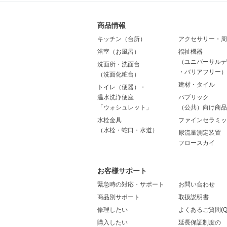
商品情報
キッチン（台所）
アクセサリー・周
浴室（お風呂）
福祉機器
（ユニバーサルデ
洗面所・洗面台
・バリアフリー）
（洗面化粧台）
建材・タイル
トイレ（便器）・
温水洗浄便座
パブリック
「ウォシュレット」
（公共）向け商品
水栓金具
ファインセラミッ
（水栓・蛇口・水道）
尿流量測定装置
フロースカイ
お客様サポート
緊急時の対応・サポート
お問い合わせ
商品別サポート
取扱説明書
修理したい
よくあるご質問(Q
購入したい
延長保証制度の