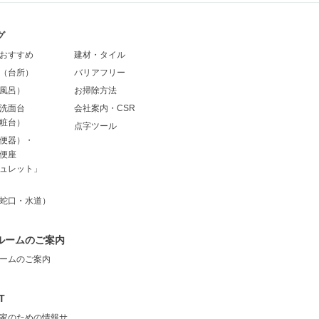
グ
おすすめ
建材・タイル
（台所）
バリアフリー
風呂）
お掃除方法
洗面台
会社案内・CSR
粧台）
点字ツール
便器）・
便座
ュレット」
蛇口・水道）
ルームのご案内
ームのご案内
T
家のための情報サ