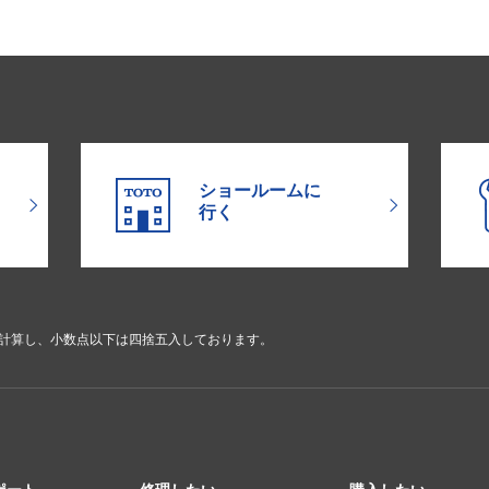
ショールームに
行く
で計算し、小数点以下は四捨五入しております。