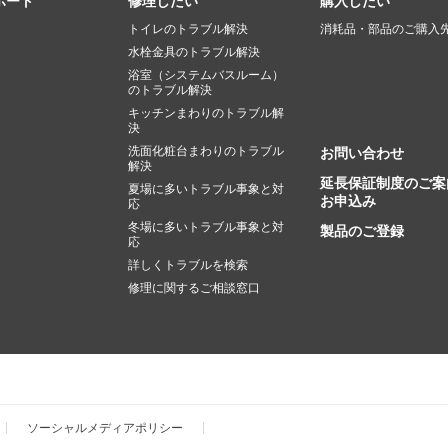
ポート
修理したい
購入したい
トイレのトラブル解決
消耗品・部品のご購入
水栓金具のトラブル解決
浴室（システムバスルーム）
のトラブル解決
キッチンまわりのトラブル解
決
洗面化粧台まわりのトラブル
お問い合わせ
解決
延長保証制度のご案
夏場に多いトラブル事象と対
お申込み
応
冬場に多いトラブル事象と対
製品のご登録
応
詳しくトラブルを検索
修理に関するご相談窓口
ソーシャルメディアポリシー