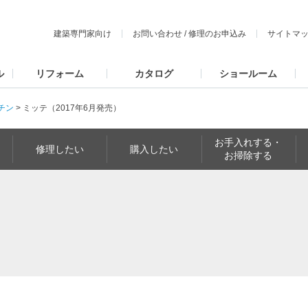
建築専門家向け
お問い合わせ
/
修理のお申込み
サイトマ
ル
リフォーム
カタログ
ショールーム
チン
>
ミッテ（2017年6月発売）
お手入れする・
修理したい
購入したい
お掃除する