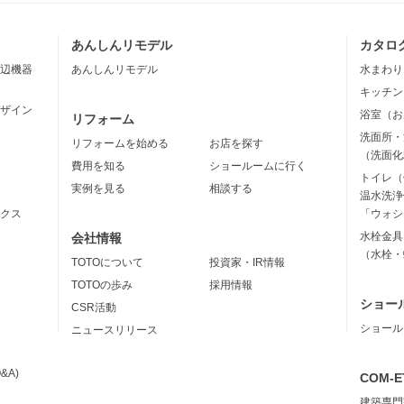
あんしんリモデル
カタロ
辺機器
あんしんリモデル
水まわり
キッチン
ザイン
浴室（お
リフォーム
洗面所・
リフォームを始める
お店を探す
（洗面化
費用を知る
ショールームに行く
トイレ（
実例を見る
相談する
温水洗浄
クス
「ウォシ
水栓金具
会社情報
（水栓・
TOTOについて
投資家・IR情報
TOTOの歩み
採用情報
ショー
CSR活動
ショール
ニュースリリース
&A)
COM-E
建築専門