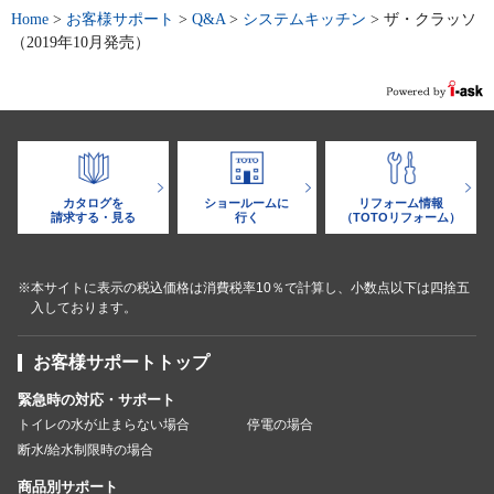
Home
>
お客様サポート
>
Q&A
>
システムキッチン
>
ザ・クラッソ
（2019年10月発売）
カタログを
ショールームに
リフォーム情報
請求する・見る
行く
（TOTOリフォーム）
※本サイトに表示の税込価格は消費税率10％で計算し、小数点以下は四捨五
入しております。
お客様サポートトップ
緊急時の対応・サポート
トイレの水が止まらない場合
停電の場合
断水/給水制限時の場合
商品別サポート