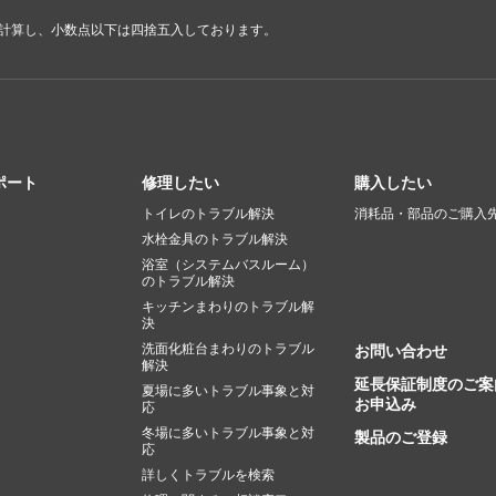
で計算し、小数点以下は四捨五入しております。
ポート
修理したい
購入したい
トイレのトラブル解決
消耗品・部品のご購入
水栓金具のトラブル解決
浴室（システムバスルーム）
のトラブル解決
キッチンまわりのトラブル解
決
洗面化粧台まわりのトラブル
お問い合わせ
解決
延長保証制度のご案
夏場に多いトラブル事象と対
お申込み
応
冬場に多いトラブル事象と対
製品のご登録
応
詳しくトラブルを検索