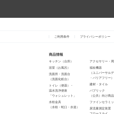
ご利用条件
プライバシーポリシー
商品情報
キッチン（台所）
アクセサリー・周
浴室（お風呂）
福祉機器
（ユニバーサルデ
洗面所・洗面台
・バリアフリー）
（洗面化粧台）
建材・タイル
トイレ（便器）・
温水洗浄便座
パブリック
「ウォシュレット」
（公共）向け商品
水栓金具
ファインセラミッ
（水栓・蛇口・水道）
尿流量測定装置
フロースカイ