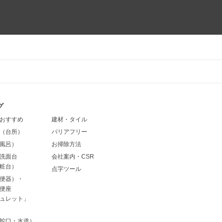
グ
おすすめ
建材・タイル
（台所）
バリアフリー
風呂）
お掃除方法
洗面台
会社案内・CSR
粧台）
点字ツール
便器）・
便座
ュレット」
蛇口・水道）