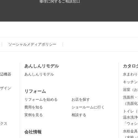
修理に関するご相談窓口
ソーシャルメディアポリシー
あんしんリモデル
カタロ
辺機器
あんしんリモデル
水まわり
キッチン
ザイン
浴室（お
リフォーム
洗面所・
リフォームを始める
お店を探す
（洗面化
費用を知る
ショールームに行く
トイレ（
実例を見る
相談する
温水洗浄
クス
「ウォシ
水栓金具
会社情報
（水栓・