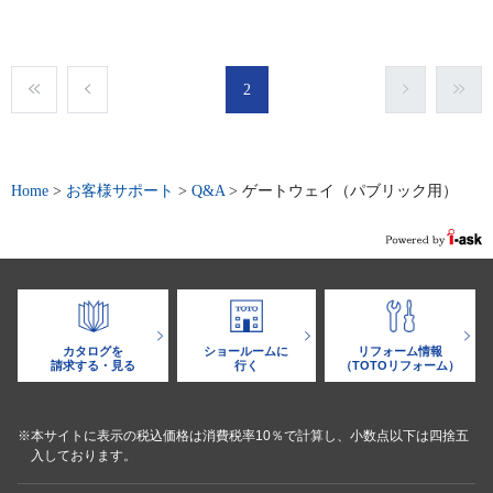
2
Home
>
お客様サポート
>
Q&A
>
ゲートウェイ（パブリック用）
カタログを
ショールームに
リフォーム情報
請求する・見る
行く
（TOTOリフォーム）
※本サイトに表示の税込価格は消費税率10％で計算し、小数点以下は四捨五
入しております。