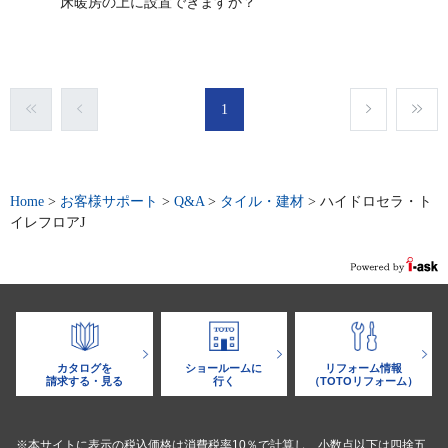
床暖房の上に設置できますか？
1
Home
>
お客様サポート
>
Q&A
>
タイル・建材
>
ハイドロセラ・ト
イレフロアJ
カタログを
ショールームに
リフォーム情報
請求する・見る
行く
（TOTOリフォーム）
※本サイトに表示の税込価格は消費税率10％で計算し、小数点以下は四捨五