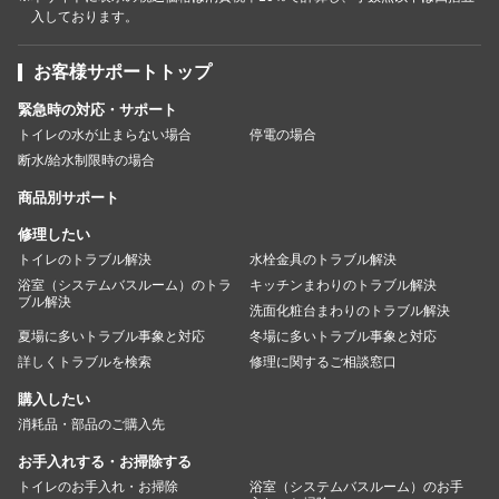
入しております。
お客様サポートトップ
緊急時の対応・サポート
トイレの水が止まらない場合
停電の場合
断水/給水制限時の場合
商品別サポート
修理したい
トイレのトラブル解決
水栓金具のトラブル解決
浴室（システムバスルーム）のトラ
キッチンまわりのトラブル解決
ブル解決
洗面化粧台まわりのトラブル解決
夏場に多いトラブル事象と対応
冬場に多いトラブル事象と対応
詳しくトラブルを検索
修理に関するご相談窓口
購入したい
消耗品・部品のご購入先
お手入れする・お掃除する
トイレのお手入れ・お掃除
浴室（システムバスルーム）のお手