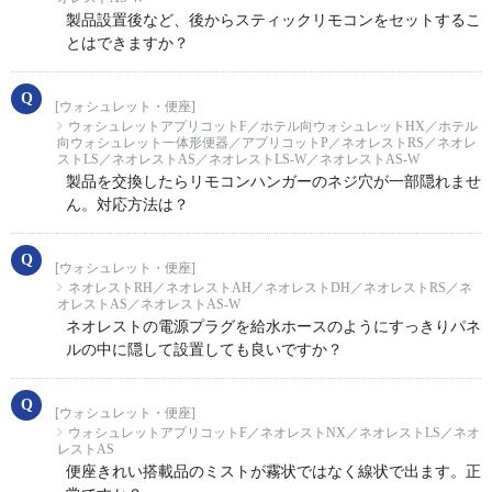
製品設置後など、後からスティックリモコンをセットするこ
とはできますか？
[ウォシュレット・便座]
ウォシュレットアプリコットF／ホテル向ウォシュレットHX／ホテル
向ウォシュレット一体形便器／アプリコットP／ネオレストRS／ネオレ
ストLS／ネオレストAS／ネオレストLS-W／ネオレストAS-W
製品を交換したらリモコンハンガーのネジ穴が一部隠れませ
ん。対応方法は？
[ウォシュレット・便座]
ネオレストRH／ネオレストAH／ネオレストDH／ネオレストRS／ネ
オレストAS／ネオレストAS-W
ネオレストの電源プラグを給水ホースのようにすっきりパネ
ルの中に隠して設置しても良いですか？
[ウォシュレット・便座]
ウォシュレットアプリコットF／ネオレストNX／ネオレストLS／ネオ
レストAS
便座きれい搭載品のミストが霧状ではなく線状で出ます。正