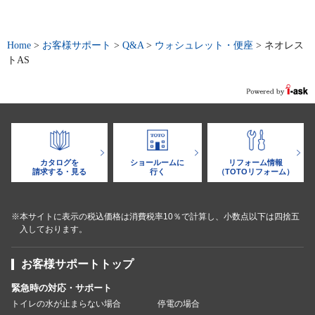
Home
>
お客様サポート
>
Q&A
>
ウォシュレット・便座
>
ネオレス
トAS
カタログを
ショールームに
リフォーム情報
請求する・見る
行く
（TOTOリフォーム）
※本サイトに表示の税込価格は消費税率10％で計算し、小数点以下は四捨五
入しております。
お客様サポートトップ
緊急時の対応・サポート
トイレの水が止まらない場合
停電の場合