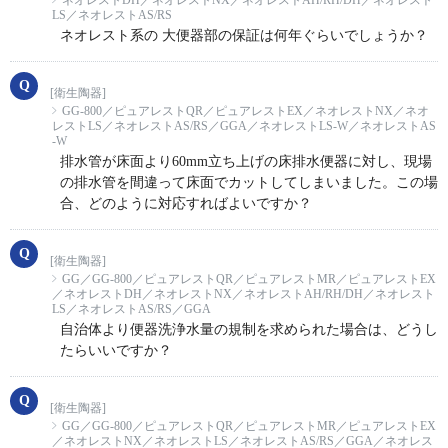
ネオレストDH／ネオレストNX／ネオレストAH/RH/DH／ネオレスト
LS／ネオレストAS/RS
ネオレスト系の 大便器部の保証は何年ぐらいでしょうか？
[衛生陶器]
GG-800／ピュアレストQR／ピュアレストEX／ネオレストNX／ネオ
レストLS／ネオレストAS/RS／GGA／ネオレストLS-W／ネオレストAS
-W
排水管が床面より60mm立ち上げの床排水便器に対し、現場
の排水管を間違って床面でカットしてしまいました。この場
合、どのように対応すればよいですか？
[衛生陶器]
GG／GG-800／ピュアレストQR／ピュアレストMR／ピュアレストEX
／ネオレストDH／ネオレストNX／ネオレストAH/RH/DH／ネオレスト
LS／ネオレストAS/RS／GGA
自治体より便器洗浄水量の規制を求められた場合は、どうし
たらいいですか？
[衛生陶器]
GG／GG-800／ピュアレストQR／ピュアレストMR／ピュアレストEX
／ネオレストNX／ネオレストLS／ネオレストAS/RS／GGA／ネオレス