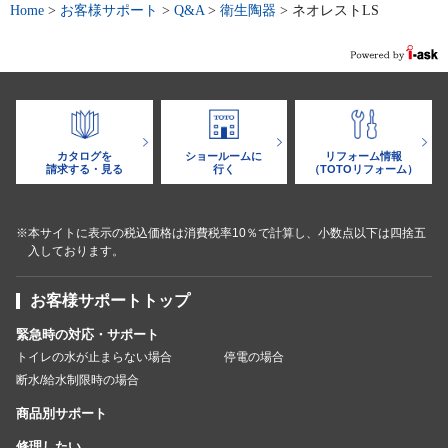
Home
>
お客様サポート
>
Q&A
>
衛生陶器
>
ネオレストLS
カタログを
ショールームに
リフォーム情報
請求する・見る
行く
（TOTOリフォーム）
※本サイトに表示の税込価格は消費税率10％で計算し、小数点以下は四捨五
入しております。
お客様サポートトップ
緊急時の対応・サポート
トイレの水が止まらない場合
停電の場合
断水/給水制限時の場合
商品別サポート
修理したい