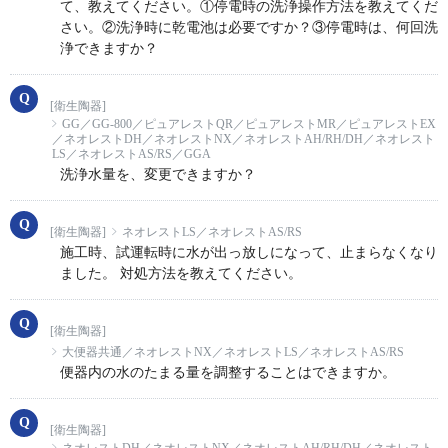
て、教えてください。①停電時の洗浄操作方法を教えてくだ
さい。②洗浄時に乾電池は必要ですか？③停電時は、何回洗
浄できますか？
[衛生陶器]
GG／GG-800／ピュアレストQR／ピュアレストMR／ピュアレストEX
／ネオレストDH／ネオレストNX／ネオレストAH/RH/DH／ネオレスト
LS／ネオレストAS/RS／GGA
洗浄水量を、変更できますか？
[衛生陶器]
ネオレストLS／ネオレストAS/RS
施工時、試運転時に水が出っ放しになって、止まらなくなり
ました。 対処方法を教えてください。
[衛生陶器]
大便器共通／ネオレストNX／ネオレストLS／ネオレストAS/RS
便器内の水のたまる量を調整することはできますか。
[衛生陶器]