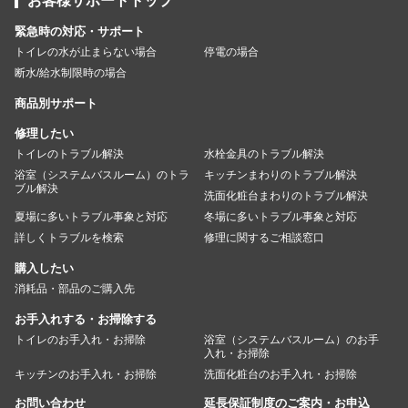
お客様サポートトップ
緊急時の対応・サポート
トイレの水が止まらない場合
停電の場合
断水/給水制限時の場合
商品別サポート
修理したい
トイレのトラブル解決
水栓金具のトラブル解決
浴室（システムバスルーム）のトラ
キッチンまわりのトラブル解決
ブル解決
洗面化粧台まわりのトラブル解決
夏場に多いトラブル事象と対応
冬場に多いトラブル事象と対応
詳しくトラブルを検索
修理に関するご相談窓口
購入したい
消耗品・部品のご購入先
お手入れする・お掃除する
トイレのお手入れ・お掃除
浴室（システムバスルーム）のお手
入れ・お掃除
キッチンのお手入れ・お掃除
洗面化粧台のお手入れ・お掃除
お問い合わせ
延長保証制度のご案内・お申込