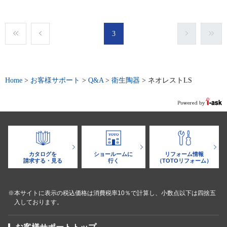
3
Home
>
お客様サポート
>
Q&A
>
衛生陶器
>
ネオレストLS
カタログを
ショールームに
リフォーム情報
請求する・見る
行く
（TOTOリフォーム）
※本サイトに表示の税込価格は消費税率10％で計算し、小数点以下は四捨五
入しております。