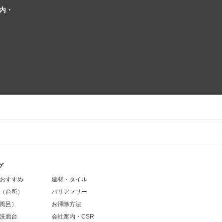
内・
グ
おすすめ
建材・タイル
（台所）
バリアフリー
風呂）
お掃除方法
洗面台
会社案内・CSR