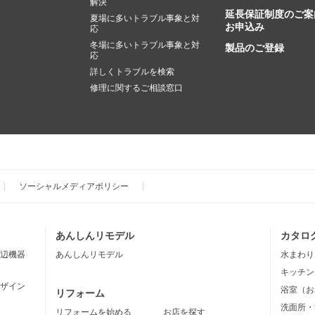
解決
延長保証制度のご案
夏場に多いトラブル事象と対
お申込み
応
冬場に多いトラブル事象と対
製品のご登録
応
詳しくトラブルを検索
修理に関するご相談窓口
ソーシャルメディアポリシー
あんしんリモデル
カタロ
辺機器
あんしんリモデル
水まわり
キッチン
ザイン
浴室（お
リフォーム
洗面所・
リフォームを始める
お店を探す