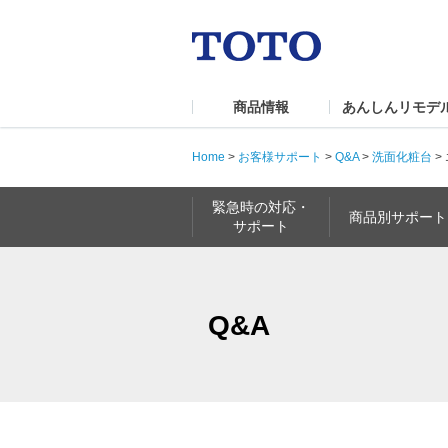
商品情報
あんしんリモデ
Home
>
お客様サポート
>
Q&A
>
洗面化粧台
>
緊急時の対応・
商品別サポート
サポート
Q&A