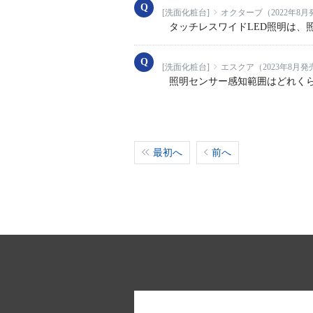
[洗面化粧台]
オクターブ（2022年8月
タッチレスワイドLED照明は、
[洗面化粧台]
エスクア（2023年8月発
照明センサー感知範囲はどれく
最初へ
前へ