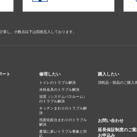
で計算し、小数点以下は四捨五入しております。
ポート
修理したい
購入したい
トイレのトラブル解決
消耗品・部品のご購入
水栓金具のトラブル解決
浴室（システムバスルーム）
のトラブル解決
キッチンまわりのトラブル解
決
洗面化粧台まわりのトラブル
お問い合わせ
解決
延長保証制度のご案
夏場に多いトラブル事象と対
お申込み
応