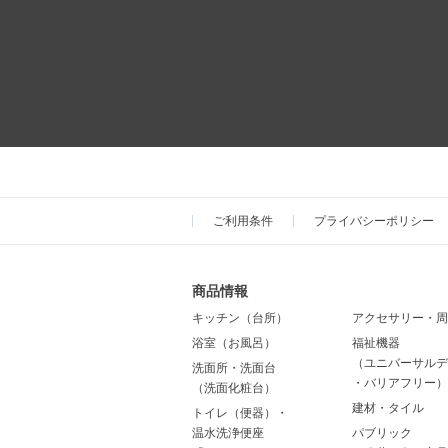
ご利用条件
プライバシーポリシー
商品情報
キッチン（台所）
アクセサリー・周
浴室（お風呂）
福祉機器
（ユニバーサルデ
洗面所・洗面台
・バリアフリー）
（洗面化粧台）
建材・タイル
トイレ（便器）・
温水洗浄便座
パブリック