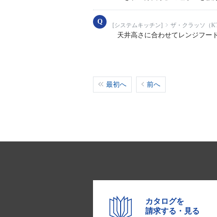
[システムキッチン]
ザ・クラッソ（KT
天井高さに合わせてレンジフー
最初へ
前へ
カタログを
請求する・見る