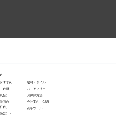
グ
おすすめ
建材・タイル
（台所）
バリアフリー
風呂）
お掃除方法
洗面台
会社案内・CSR
粧台）
点字ツール
便器）・