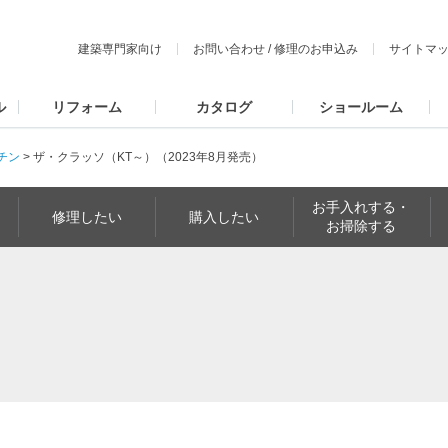
建築専門家向け
お問い合わせ
/
修理のお申込み
サイトマ
ル
リフォーム
カタログ
ショールーム
チン
>
ザ・クラッソ（KT～）（2023年8月発売）
お手入れする・
修理したい
購入したい
お掃除する