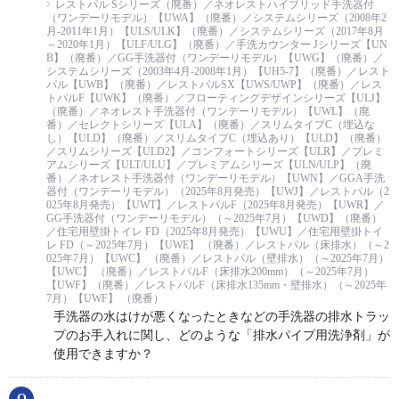
レストパル Sシリーズ（廃番）／ネオレストハイブリッド手洗器付
（ワンデーリモデル）【UWA】（廃番）／システムシリーズ（2008年2
月-2011年1月）【ULS/ULK】（廃番）／システムシリーズ（2017年8月
～2020年1月）【ULF/ULG】（廃番）／手洗カウンター Jシリーズ【UN
B】（廃番）／GG手洗器付（ワンデーリモデル）【UWG】（廃番）／
システムシリーズ（2003年4月-2008年1月）【UH5-7】（廃番）／レスト
パル【UWB】（廃番）／レストパルSX【UWS/UWP】（廃番）／レス
トパルF【UWK】（廃番）／フローティングデザインシリーズ【ULJ】
（廃番）／ネオレスト手洗器付（ワンデーリモデル）【UWL】（廃
番）／セレクトシリーズ【ULA】（廃番）／スリムタイプC（埋込な
し）【ULD】（廃番）／スリムタイプC（埋込あり）【ULD】（廃番）
／スリムシリーズ【ULD2】／コンフォートシリーズ【ULR】／プレミ
アムシリーズ【ULT/ULU】／プレミアムシリーズ【ULN/ULP】（廃
番）／ネオレスト手洗器付（ワンデーリモデル）【UWN】／GGA手洗
器付（ワンデーリモデル）（2025年8月発売）【UWJ】／レストパル（2
025年8月発売）【UWT】／レストパルF（2025年8月発売）【UWR】／
GG手洗器付（ワンデーリモデル）（～2025年7月）【UWD】（廃番）
／住宅用壁掛トイレ FD（2025年8月発売）【UWU】／住宅用壁掛トイ
レ FD（～2025年7月）【UWE】 （廃番）／レストパル（床排水）（～2
025年7月）【UWC】 （廃番）／レストパル（壁排水）（～2025年7月）
【UWC】 （廃番）／レストパルF（床排水200mm）（～2025年7月）
【UWF】（廃番）／レストパルF（床排水135mm・壁排水）（～2025年
7月）【UWF】 （廃番）
手洗器の水はけが悪くなったときなどの手洗器の排水トラッ
プのお手入れに関し、どのような「排水パイプ用洗浄剤」が
使用できますか？