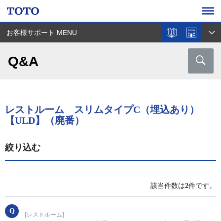
お客様サポート MENU
Q&A
レストルーム スリムタイプC（埋込あり）
【ULD】（廃番）
絞り込む
該当件数は
2
件です。
[レストルーム]