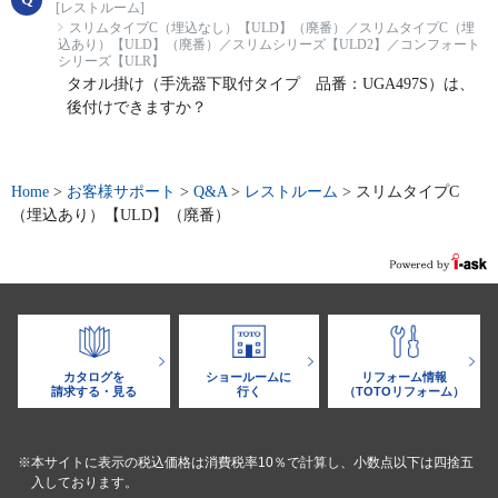
[レストルーム]
スリムタイプC（埋込なし）【ULD】（廃番）／スリムタイプC（埋
込あり）【ULD】（廃番）／スリムシリーズ【ULD2】／コンフォート
シリーズ【ULR】
タオル掛け（手洗器下取付タイプ 品番：UGA497S）は、
後付けできますか？
Home
>
お客様サポート
>
Q&A
>
レストルーム
>
スリムタイプC
（埋込あり）【ULD】（廃番）
カタログを
ショールームに
リフォーム情報
請求する・見る
行く
（TOTOリフォーム）
※本サイトに表示の税込価格は消費税率10％で計算し、小数点以下は四捨五
入しております。