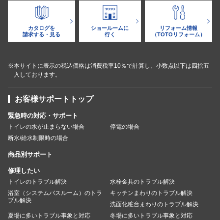
カタログを
ショールームに
リフォーム情報
請求する・見る
行く
（TOTOリフォーム）
※本サイトに表示の税込価格は消費税率10％で計算し、小数点以下は四捨五
入しております。
お客様サポートトップ
緊急時の対応・サポート
トイレの水が止まらない場合
停電の場合
断水/給水制限時の場合
商品別サポート
修理したい
トイレのトラブル解決
水栓金具のトラブル解決
浴室（システムバスルーム）のトラ
キッチンまわりのトラブル解決
ブル解決
洗面化粧台まわりのトラブル解決
夏場に多いトラブル事象と対応
冬場に多いトラブル事象と対応