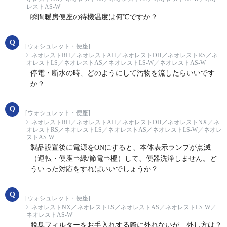
レストAS-W
瞬間暖房便座の待機温度は何℃ですか？
[ウォシュレット・便座]
ネオレストRH／ネオレストAH／ネオレストDH／ネオレストRS／ネ
オレストLS／ネオレストAS／ネオレストLS-W／ネオレストAS-W
停電・断水の時、どのようにして汚物を流したらいいです
か？
[ウォシュレット・便座]
ネオレストRH／ネオレストAH／ネオレストDH／ネオレストNX／ネ
オレストRS／ネオレストLS／ネオレストAS／ネオレストLS-W／ネオレ
ストAS-W
製品設置後に電源をONにすると、本体表示ランプが点滅
（運転・便座⇒緑/節電⇒橙）して、便器洗浄しません。ど
ういった対応をすればいいでしょうか？
[ウォシュレット・便座]
ネオレストNX／ネオレストLS／ネオレストAS／ネオレストLS-W／
ネオレストAS-W
脱臭フィルターをお手入れする際に外れないが、外し方は？