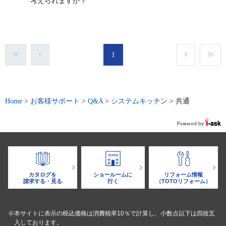
考えられますか？
1
Home
>
お客様サポート
>
Q&A
>
システムキッチン
>
共通
カタログを
ショールームに
リフォーム情報
請求する・見る
行く
（TOTOリフォーム）
※本サイトに表示の税込価格は消費税率10％で計算し、小数点以下は四捨五
入しております。