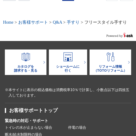
Home
>
お客様サポート
>
Q&A
>
手すり
>
フリースタイル手すり
カタログを
ショールームに
リフォーム情報
請求する・見る
行く
（TOTOリフォーム）
※本サイトに表示の税込価格は消費税率10％で計算し、小数点以下は四捨五
入しております。
お客様サポートトップ
緊急時の対応・サポート
トイレの水が止まらない場合
停電の場合
断水/給水制限時の場合