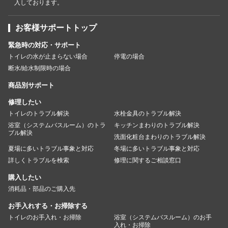
入しております。
お客様サポートトップ
緊急時の対応・サポート
トイレの水が止まらない場合
停電の場合
断水/給水制限時の場合
商品別サポート
修理したい
トイレのトラブル解決
水栓金具のトラブル解決
浴室（システムバスルーム）のトラ
キッチンまわりのトラブル解決
ブル解決
洗面化粧台まわりのトラブル解決
夏場に多いトラブル事象と対応
冬場に多いトラブル事象と対応
詳しくトラブルを検索
修理に関するご相談窓口
購入したい
消耗品・部品のご購入先
お手入れする・お掃除する
トイレのお手入れ・お掃除
浴室（システムバスルーム）のお手
入れ・お掃除