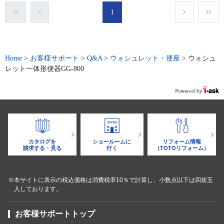
1
Home
>
お客様サポート
>
Q&A
>
ウォシュレット・便座
>
ウォシュ
レット一体形便器GG-800
カタログを
ショールームに
リフォーム情報
請求する・見る
行く
（TOTOリフォーム）
※本サイトに表示の税込価格は消費税率10％で計算し、小数点以下は四捨五
入しております。
お客様サポートトップ