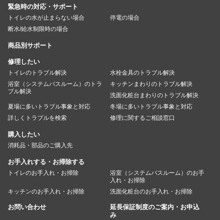
緊急時の対応・サポート
トイレの水が止まらない場合
停電の場合
断水/給水制限時の場合
商品別サポート
修理したい
トイレのトラブル解決
水栓金具のトラブル解決
浴室（システムバスルーム）のトラ
キッチンまわりのトラブル解決
ブル解決
洗面化粧台まわりのトラブル解決
夏場に多いトラブル事象と対応
冬場に多いトラブル事象と対応
詳しくトラブルを検索
修理に関するご相談窓口
購入したい
消耗品・部品のご購入先
お手入れする・お掃除する
トイレのお手入れ・お掃除
浴室（システムバスルーム）のお手
入れ・お掃除
キッチンのお手入れ・お掃除
洗面化粧台のお手入れ・お掃除
お問い合わせ
延長保証制度のご案内・お申込
み