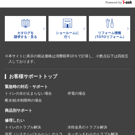
カタログを
ショールームに
リフォーム情報
請求する・見る
行く
（TOTOリフォーム）
※本サイトに表示の税込価格は消費税率10％で計算し、小数点以下は四捨五
入しております。
お客様サポートトップ
緊急時の対応・サポート
トイレの水が止まらない場合
停電の場合
断水/給水制限時の場合
商品別サポート
修理したい
トイレのトラブル解決
水栓金具のトラブル解決
浴室（システムバスルーム）のトラ
キッチンまわりのトラブル解決