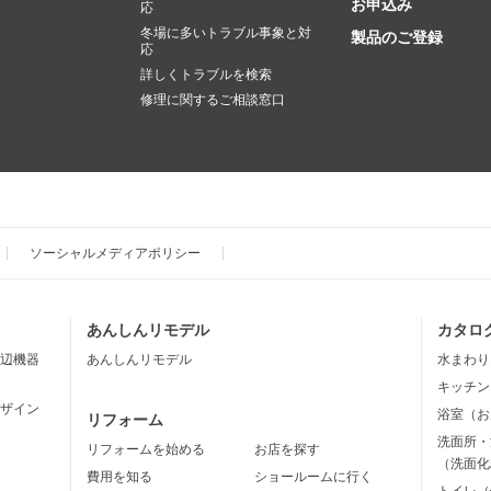
お申込み
応
冬場に多いトラブル事象と対
製品のご登録
応
詳しくトラブルを検索
修理に関するご相談窓口
ソーシャルメディアポリシー
あんしんリモデル
カタロ
辺機器
あんしんリモデル
水まわり
キッチン
ザイン
浴室（お
リフォーム
洗面所・
リフォームを始める
お店を探す
（洗面化
費用を知る
ショールームに行く