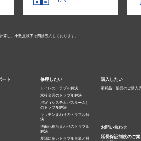
で計算し、小数点以下は四捨五入しております。
ポート
修理したい
購入したい
トイレのトラブル解決
消耗品・部品のご購入
水栓金具のトラブル解決
浴室（システムバスルーム）
のトラブル解決
キッチンまわりのトラブル解
決
洗面化粧台まわりのトラブル
お問い合わせ
解決
延長保証制度のご案
夏場に多いトラブル事象と対