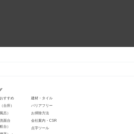
グ
おすすめ
建材・タイル
（台所）
バリアフリー
風呂）
お掃除方法
洗面台
会社案内・CSR
粧台）
点字ツール