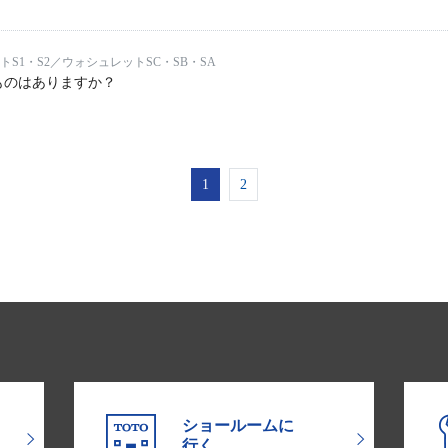
S1・S2／ウォシュレットSC・SB・SA
ものはありますか？
1
2
ショールームに
行く