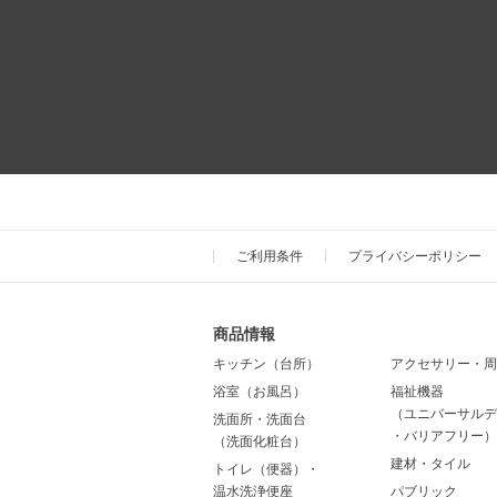
ご利用条件
プライバシーポリシー
商品情報
キッチン（台所）
アクセサリー・周
浴室（お風呂）
福祉機器
（ユニバーサルデ
洗面所・洗面台
・バリアフリー）
（洗面化粧台）
建材・タイル
トイレ（便器）・
温水洗浄便座
パブリック