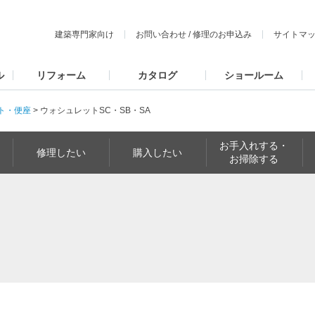
建築専門家向け
お問い合わせ
/
修理のお申込み
サイトマ
ル
リフォーム
カタログ
ショールーム
ト・便座
>
ウォシュレットSC・SB・SA
お手入れする・
修理したい
購入したい
お掃除する