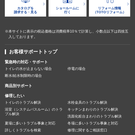
カタログを
ショールームに
リフォーム情報
請求する・見る
行く
（TOTOリフォーム）
※本サイトに表示の税込価格は消費税率10％で計算し、小数点以下は四捨五
入しております。
お客様サポートトップ
緊急時の対応・サポート
トイレの水が止まらない場合
停電の場合
断水/給水制限時の場合
商品別サポート
修理したい
トイレのトラブル解決
水栓金具のトラブル解決
浴室（システムバスルーム）のトラ
キッチンまわりのトラブル解決
ブル解決
洗面化粧台まわりのトラブル解決
夏場に多いトラブル事象と対応
冬場に多いトラブル事象と対応
詳しくトラブルを検索
修理に関するご相談窓口