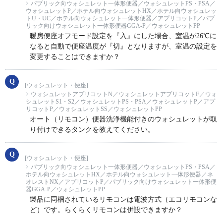
パブリック向ウォシュレット一体形便器／ウォシュレットPS・PSA／
ウォシュレットP／ホテル向ウォシュレットHX／ホテル向ウォシュレッ
トU・UC／ホテル向ウォシュレット一体形便器／アプリコットP／パブ
リック向けウォシュレット一体形便器GGA-P／ウォシュレットPP
暖房便座オフモード設定を『入』にした場合、室温が26℃に
なると自動で便座温度が『切』となりますが、室温の設定を
変更することはできますか？
[ウォシュレット・便座]
ウォシュレットアプリコットN／ウォシュレットアプリコットF／ウォ
シュレットS1・S2／ウォシュレットPS・PSA／ウォシュレットP／アプ
リコットP／ウォシュレットSS／ウォシュレットPP
オート（リモコン）便器洗浄機能付きのウォシュレットが取
り付けできるタンクを教えてください。
[ウォシュレット・便座]
パブリック向ウォシュレット一体形便器／ウォシュレットPS・PSA／
ホテル向ウォシュレットHX／ホテル向ウォシュレット一体形便器／ネ
オレストNX／アプリコットP／パブリック向けウォシュレット一体形便
器GGA-P／ウォシュレットPP
製品に同梱されているリモコンは電波方式（エコリモコンな
ど）です。らくらくリモコンは併設できますか？