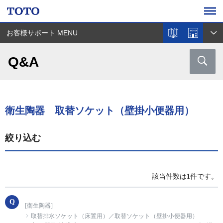
お客様サポート MENU
Q&A
衛生陶器 取替ソケット（壁掛小便器用）
絞り込む
該当件数は
1
件です。
[衛生陶器]
取替排水ソケット（床置用）／取替ソケット（壁掛小便器用）