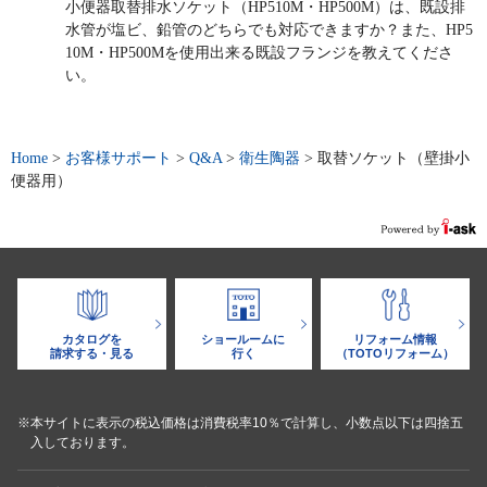
小便器取替排水ソケット（HP510M・HP500M）は、既設排
水管が塩ビ、鉛管のどちらでも対応できますか？また、HP5
10M・HP500Mを使用出来る既設フランジを教えてくださ
い。
Home
>
お客様サポート
>
Q&A
>
衛生陶器
>
取替ソケット（壁掛小
便器用）
カタログを
ショールームに
リフォーム情報
請求する・見る
行く
（TOTOリフォーム）
※本サイトに表示の税込価格は消費税率10％で計算し、小数点以下は四捨五
入しております。