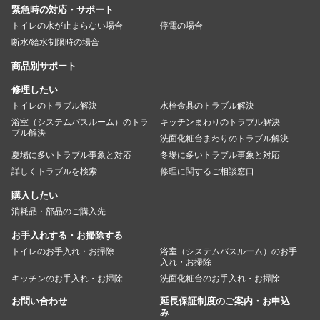
緊急時の対応・サポート
トイレの水が止まらない場合
停電の場合
断水/給水制限時の場合
商品別サポート
修理したい
トイレのトラブル解決
水栓金具のトラブル解決
浴室（システムバスルーム）のトラ
キッチンまわりのトラブル解決
ブル解決
洗面化粧台まわりのトラブル解決
夏場に多いトラブル事象と対応
冬場に多いトラブル事象と対応
詳しくトラブルを検索
修理に関するご相談窓口
購入したい
消耗品・部品のご購入先
お手入れする・お掃除する
トイレのお手入れ・お掃除
浴室（システムバスルーム）のお手
入れ・お掃除
キッチンのお手入れ・お掃除
洗面化粧台のお手入れ・お掃除
お問い合わせ
延長保証制度のご案内・お申込
み