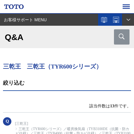
お客様サポート MENU
Q&A
三乾王 三乾王（TYR600シリーズ）
絞り込む
該当件数は
13
件です。
[三乾王]
三乾王（TYR600シリーズ）／暖房換気扇（TYB3100DE（抗菌・防カ
ビ仕様）／三乾王（TYB4000（抗菌・防カビ仕様）／三乾王（TYB3100