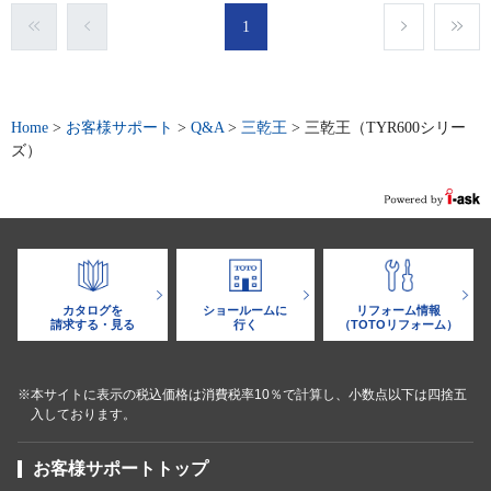
1
Home
>
お客様サポート
>
Q&A
>
三乾王
>
三乾王（TYR600シリー
ズ）
カタログを
ショールームに
リフォーム情報
請求する・見る
行く
（TOTOリフォーム）
※本サイトに表示の税込価格は消費税率10％で計算し、小数点以下は四捨五
入しております。
お客様サポートトップ