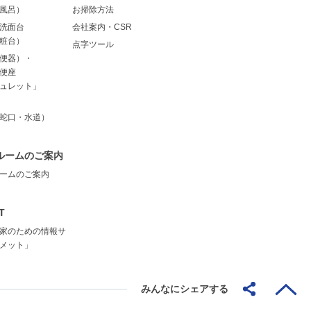
風呂）
お掃除方法
洗面台
会社案内・CSR
粧台）
点字ツール
便器）・
便座
ュレット」
蛇口・水道）
ルームのご案内
ームのご案内
T
家のための情報サ
メット」
みんなにシェアする