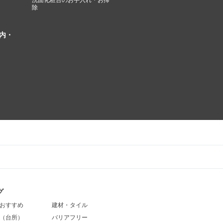
洗面化粧台のお手入れ・お掃
除
内・
グ
おすすめ
建材・タイル
（台所）
バリアフリー