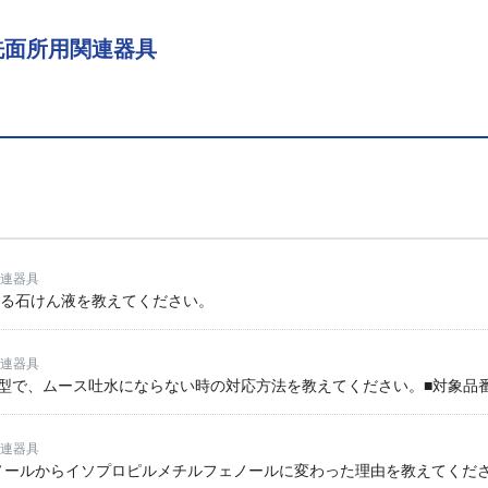
洗面所用関連器具
連器具
きる石けん液を教えてください。
連器具
2型で、ムース吐水にならない時の対応方法を教えてください。■対象品番 
連器具
ールからイソプロピルメチルフェノールに変わった理由を教えてください。