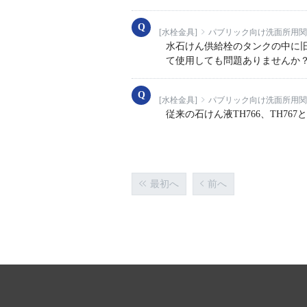
[水栓金具]
パブリック向け洗面所用関
水石けん供給栓のタンクの中に旧TO
て使用しても問題ありませんか
[水栓金具]
パブリック向け洗面所用関
従来の石けん液TH766、TH767
最初へ
前へ