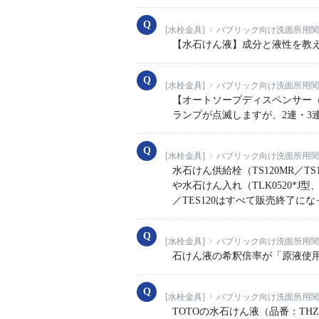
[水栓金具]
パブリック向け洗面所用関
【水石けん液】成分と液性を教えてくだ
[水栓金具]
パブリック向け洗面所用関
【オートソープディスペンサー
ランプが点滅しますが、2連・3連の
[水栓金具]
パブリック向け洗面所用関
水石けん供給栓（TS120MR／TS
や水石けん入れ（TLK0520*J型
／TES120はすべて販売終了に
[水栓金具]
パブリック向け洗面所用関
石けん液の希釈倍率が「原液使用
[水栓金具]
パブリック向け洗面所用関
TOTOの水石けん液（品番：TH