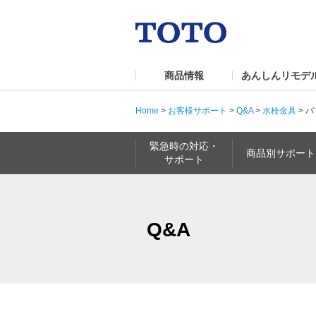
商品情報
あんしんリモデ
Home
>
お客様サポート
>
Q&A
>
水栓金具
>
パ
緊急時の対応・
商品別サポート
サポート
Q&A