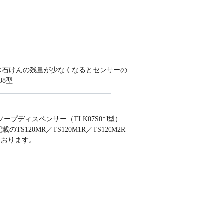
水石けんの残量が少なくなるとセンサーの
08型
トソープディスペンサー（TLK07S0*J型）
120MR／TS120M1R／TS120M2R
ております。