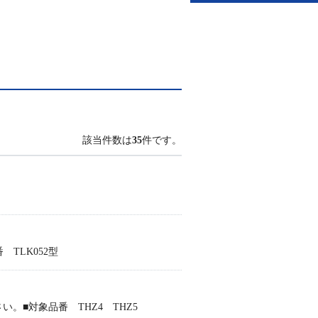
該当件数は
35
件です。
TLK052型
■対象品番 THZ4 THZ5