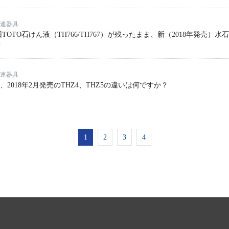
連器具
TO石けん液（TH766/TH767）が残ったまま、新（2018年発売）水
？
連器具
と、2018年2月発売のTHZ4、THZ5の違いは何ですか？
1
2
3
4