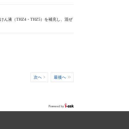
石けん液（THZ4・THZ5）を補充し、混ぜ
次へ
最後へ