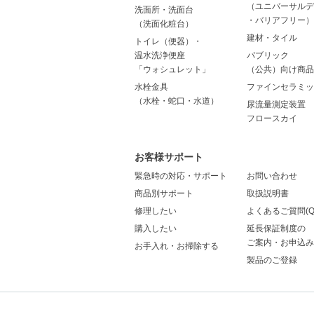
（ユニバーサルデ
洗面所・洗面台
・バリアフリー）
（洗面化粧台）
建材・タイル
トイレ（便器）・
温水洗浄便座
パブリック
「ウォシュレット」
（公共）向け商品
水栓金具
ファインセラミッ
（水栓・蛇口・水道）
尿流量測定装置
フロースカイ
お客様サポート
緊急時の対応・サポート
お問い合わせ
商品別サポート
取扱説明書
修理したい
よくあるご質問(Q
購入したい
延長保証制度の
ご案内・お申込み
お手入れ・お掃除する
製品のご登録