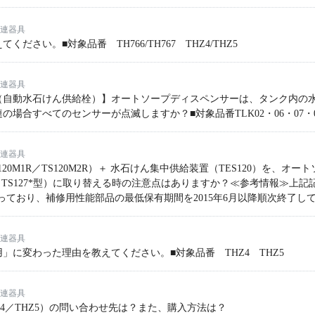
連器具
さい。■対象品番 TH766/TH767 THZ4/THZ5
連器具
（自動水石けん供給栓）】オートソープディスペンサーは、タンク内の
場合すべてのセンサーが点滅しますか？​■対象品番​TLK02・06・07・
連器具
120M1R／TS120M2R）＋ 水石けん集中供給装置（TES120）を、オー
、TS127*型）に取り替える時の注意点はありますか？≪参考情報≫上記記載のTS
なっており、補修用性能部品の最低保有期間を2015年6月以降順次終了し
連器具
」に変わった理由を教えてください。■対象品番 THZ4 THZ5
連器具
Z4／THZ5）の問い合わせ先は？また、購入方法は？