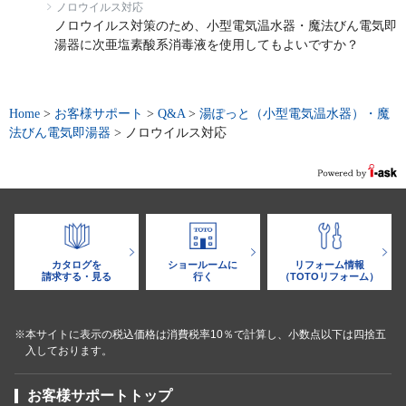
ノロウイルス対応
ノロウイルス対策のため、小型電気温水器・魔法びん電気即
湯器に次亜塩素酸系消毒液を使用してもよいですか？
Home
>
お客様サポート
>
Q&A
>
湯ぽっと（小型電気温水器）・魔
法びん電気即湯器
>
ノロウイルス対応
カタログを
ショールームに
リフォーム情報
請求する・見る
行く
（TOTOリフォーム）
※本サイトに表示の税込価格は消費税率10％で計算し、小数点以下は四捨五
入しております。
お客様サポートトップ