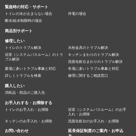
緊急時の対応・サポート
トイレの水が止まらない場合
停電の場合
断水/給水制限時の場合
商品別サポート
修理したい
トイレのトラブル解決
水栓金具のトラブル解決
浴室（システムバスルーム）のトラ
キッチンまわりのトラブル解決
ブル解決
洗面化粧台まわりのトラブル解決
夏場に多いトラブル事象と対応
冬場に多いトラブル事象と対応
詳しくトラブルを検索
修理に関するご相談窓口
購入したい
消耗品・部品のご購入先
お手入れする・お掃除する
トイレのお手入れ・お掃除
浴室（システムバスルーム）のお手
入れ・お掃除
キッチンのお手入れ・お掃除
洗面化粧台のお手入れ・お掃除
お問い合わせ
延長保証制度のご案内・お申込
み