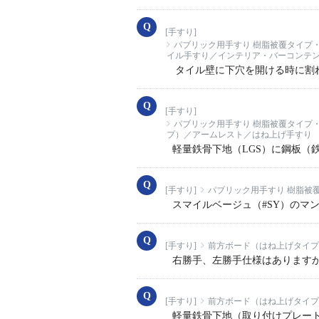
[手すり]
パブリック用手すり 樹脂被覆タイプ
イル手すり／インテリア・バーコンテ
タイル壁に下穴を開ける時に割
[手すり]
パブリック用手すり 樹脂被覆タイプ
プ）／アームレスト／はね上げ手すり
軽量鉄骨下地（LGS）に鋼板（
[手すり]
パブリック用手すり 樹脂被
スマイルベージュ（#SY）のマ
[手すり]
前方ボード（はね上げタイプ
右勝手、左勝手仕様はあります
[手すり]
前方ボード（はね上げタイプ
軽量鉄骨下地（取り付けプレー