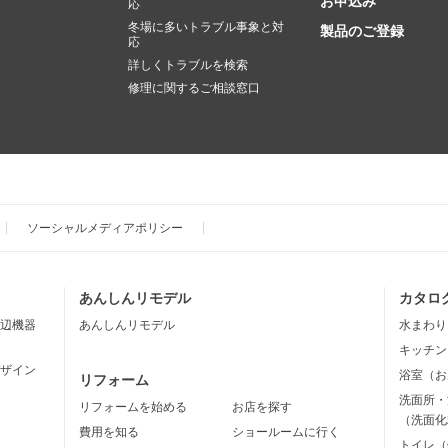
お申込み
応
冬場に多いトラブル事象と対
製品のご登録
応
詳しくトラブルを検索
修理に関するご相談窓口
ソーシャルメディアポリシー
あんしんリモデル
カタロ
辺機器
あんしんリモデル
水まわり
キッチン
ザイン
浴室（お
リフォーム
洗面所・
リフォームを始める
お店を探す
（洗面化
費用を知る
ショールームに行く
トイレ（