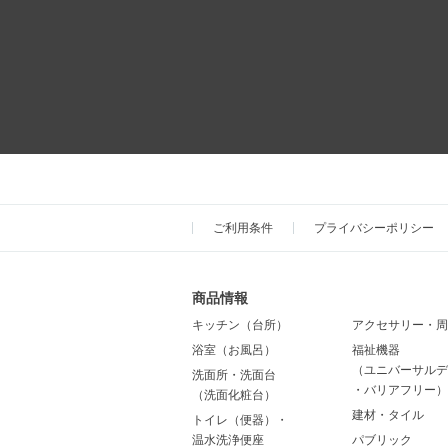
ご利用条件
プライバシーポリシー
商品情報
キッチン（台所）
アクセサリー・周
浴室（お風呂）
福祉機器
（ユニバーサルデ
洗面所・洗面台
・バリアフリー）
（洗面化粧台）
建材・タイル
トイレ（便器）・
温水洗浄便座
パブリック