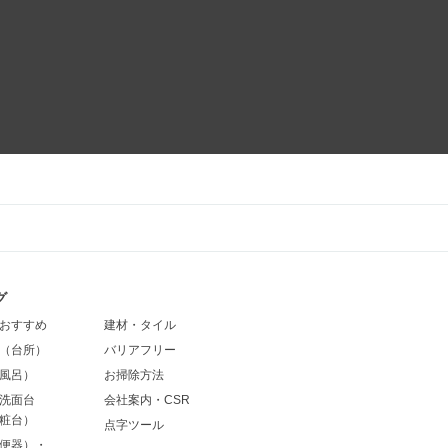
グ
おすすめ
建材・タイル
（台所）
バリアフリー
風呂）
お掃除方法
洗面台
会社案内・CSR
粧台）
点字ツール
便器）・