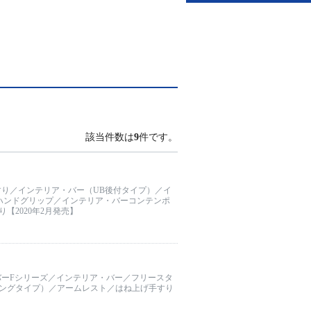
該当件数は
9
件です。
すり／インテリア・バー（UB後付タイプ）／イ
ハンドグリップ／インテリア・バーコンテンポ
2020年2月発売】
バーFシリーズ／インテリア・バー／フリースタ
ングタイプ）／アームレスト／はね上げ手すり