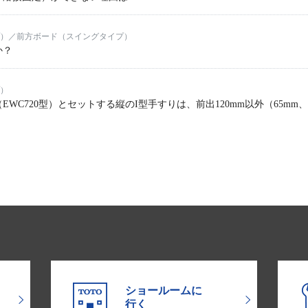
）／前方ボード（スイングタイプ）
か？
）
WC720型）とセットする縦のI型手すりは、前出120mm以外（65mm
ショールームに
行く