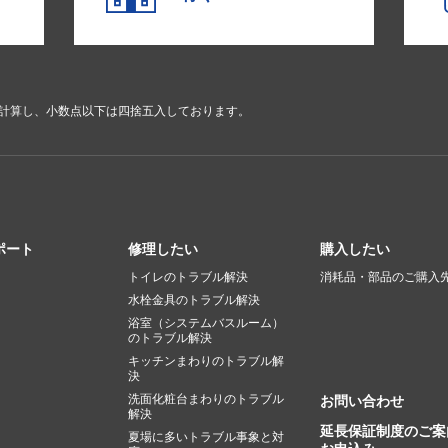
で計算し、小数点以下は四捨五入しております。
ポート
修理したい
購入したい
トイレのトラブル解決
消耗品・部品のご購入
水栓金具のトラブル解決
浴室（システムバスルーム）
のトラブル解決
キッチンまわりのトラブル解
決
洗面化粧台まわりのトラブル
お問い合わせ
解決
延長保証制度のご案
夏場に多いトラブル事象と対