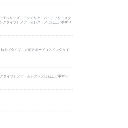
バーFシリーズ／インテリア・バー／フリースタ
ングタイプ）／アームレスト／はね上げ手すり
はね上げタイプ）／前方ボード（スイングタイ
ングタイプ）／アームレスト／はね上げ手すり