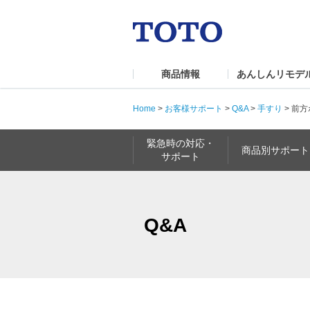
商品情報
あんしんリモデ
Home
>
お客様サポート
>
Q&A
>
手すり
>
前方
緊急時の対応・
商品別サポート
サポート
Q&A