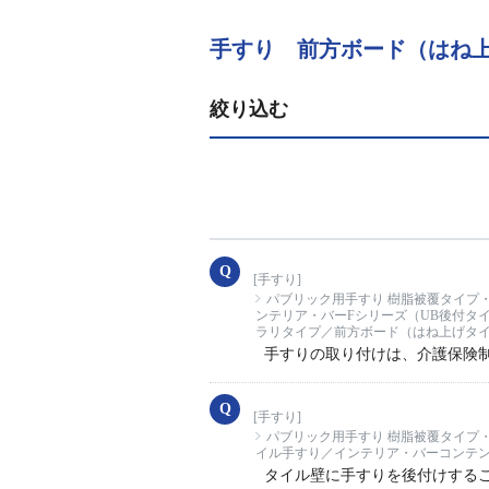
手すり 前方ボード（はね
絞り込む
[手すり]
パブリック用手すり 樹脂被覆タイプ
ンテリア・バーFシリーズ（UB後付タ
ラリタイプ／前方ボード（はね上げタイ
手すりの取り付けは、介護保険
[手すり]
パブリック用手すり 樹脂被覆タイプ
イル手すり／インテリア・バーコンテ
タイル壁に手すりを後付けする