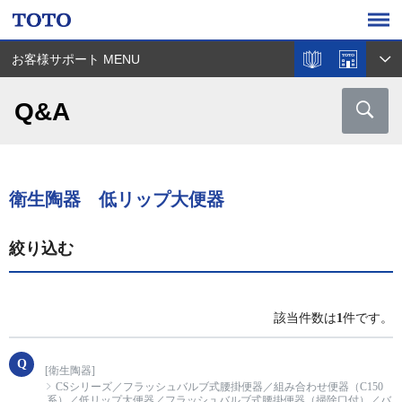
お客様サポート MENU
Q&A
衛生陶器 低リップ大便器
絞り込む
該当件数は
1
件です。
[衛生陶器]
CSシリーズ／フラッシュバルブ式腰掛便器／組み合わせ便器（C150
系）／低リップ大便器／フラッシュバルブ式腰掛便器（掃除口付）／バ