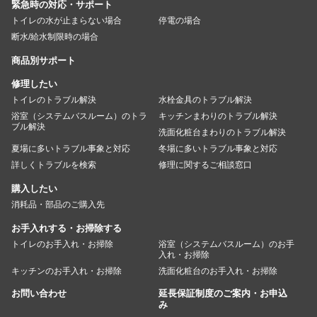
緊急時の対応・サポート
トイレの水が止まらない場合
停電の場合
断水/給水制限時の場合
商品別サポート
修理したい
トイレのトラブル解決
水栓金具のトラブル解決
浴室（システムバスルーム）のトラ
キッチンまわりのトラブル解決
ブル解決
洗面化粧台まわりのトラブル解決
夏場に多いトラブル事象と対応
冬場に多いトラブル事象と対応
詳しくトラブルを検索
修理に関するご相談窓口
購入したい
消耗品・部品のご購入先
お手入れする・お掃除する
トイレのお手入れ・お掃除
浴室（システムバスルーム）のお手
入れ・お掃除
キッチンのお手入れ・お掃除
洗面化粧台のお手入れ・お掃除
お問い合わせ
延長保証制度のご案内・お申込
み