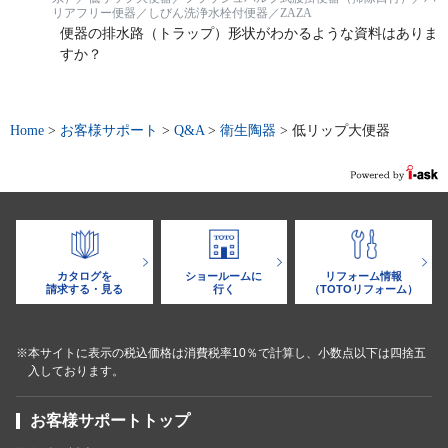
リアフリー便器／しびん洗浄水栓付便器／ZAZA
便器の排水路（トラップ）形状がわかるような資料はありま
すか？
Home
>
お客様サポート
>
Q&A
>
衛生陶器
>
低リップ大便器
カタログを
ショールームに
リフォーム情報
請求する・見る
行く
（TOTOリフォーム）
※本サイトに表示の税込価格は消費税率10％で計算し、小数点以下は四捨五
入しております。
お客様サポートトップ